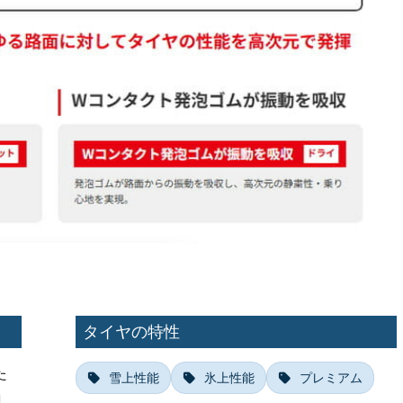
タイヤの特性
た
雪上性能
氷上性能
プレミアム
コ