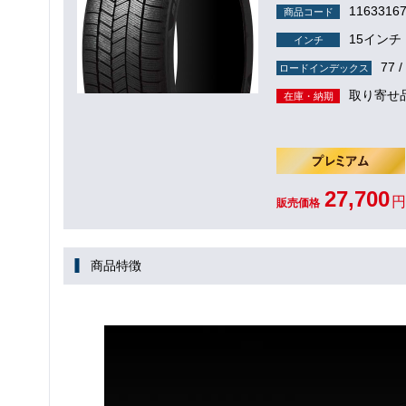
1163316
商品コード
15インチ
インチ
77 /
ロードインデックス
取り寄せ
在庫・納期
27,700
円
販売価格
商品特徴