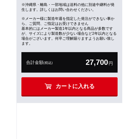
※沖縄県・離島・一部地域は送料の他に別途中継料が発
生します。詳しくはお問い合わせください。
※メーカー様に製造年週を指定した発注ができない事か
ら、ご質問、ご指定はお受けできません
基本的にはメーカー製造1年以内となる商品が多数です
が、サイズにより製造数が少ない場合など2年以内となる
場合がございます。何卒ご理解賜りますようお願い致し
ます。
27,700
合計金額
(税込)
円
カートに入れる