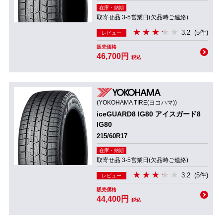
在庫・納期
取寄せ品 3-5営業日(欠品時ご連絡)
3.2
(5件)
レビュー
販売価格
46,700円
税込
(YOKOHAMA TIRE(ヨコハマ))
iceGUARD8 IG80 アイスガード8
IG80
215/60R17
在庫・納期
取寄せ品 3-5営業日(欠品時ご連絡)
3.2
(5件)
レビュー
販売価格
44,400円
税込