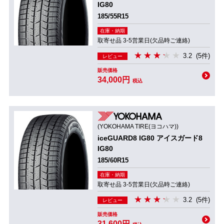
IG80
185/55R15
在庫・納期
取寄せ品 3-5営業日(欠品時ご連絡)
3.2
(5件)
レビュー
販売価格
34,000円
税込
(YOKOHAMA TIRE(ヨコハマ))
iceGUARD8 IG80 アイスガード8
IG80
185/60R15
在庫・納期
取寄せ品 3-5営業日(欠品時ご連絡)
3.2
(5件)
レビュー
販売価格
31,600円