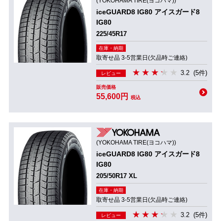
(YOKOHAMA TIRE(ヨコハマ))
iceGUARD8 IG80 アイスガード8
IG80
225/45R17
在庫・納期
取寄せ品 3-5営業日(欠品時ご連絡)
3.2
(5件)
レビュー
販売価格
55,600円
税込
(YOKOHAMA TIRE(ヨコハマ))
iceGUARD8 IG80 アイスガード8
IG80
205/50R17 XL
在庫・納期
取寄せ品 3-5営業日(欠品時ご連絡)
3.2
(5件)
レビュー