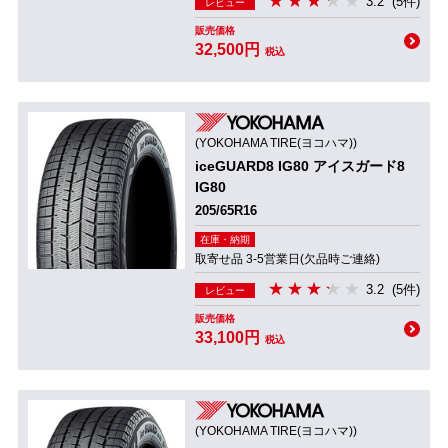
3.2
(5件)
レビュー
販売価格
32,500円
税込
(YOKOHAMA TIRE(ヨコハマ))
iceGUARD8 IG80 アイスガード8
IG80
205/65R16
在庫・納期
取寄せ品 3-5営業日(欠品時ご連絡)
3.2
(5件)
レビュー
販売価格
33,100円
税込
(YOKOHAMA TIRE(ヨコハマ))