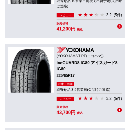
取寄せ品 10営業日前後で出荷予定(欠品時
ご連絡)
3.2
(5件)
レビュー
販売価格
41,200円
税込
(YOKOHAMA TIRE(ヨコハマ))
iceGUARD8 IG80 アイスガード8
IG80
225/65R17
在庫・納期
取寄せ品 3-5営業日(欠品時ご連絡)
3.2
(5件)
レビュー
販売価格
43,700円
税込