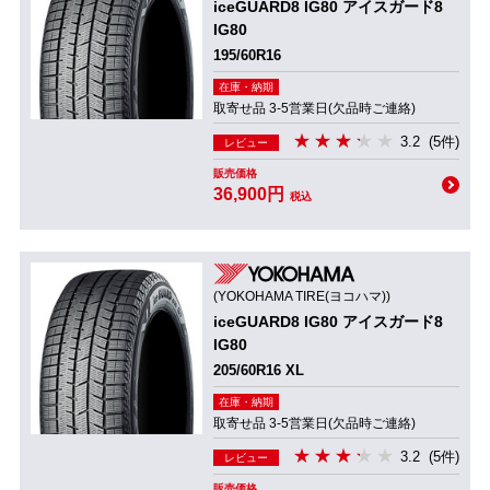
iceGUARD8 IG80 アイスガード8
IG80
195/60R16
在庫・納期
取寄せ品 3-5営業日(欠品時ご連絡)
3.2
(5件)
レビュー
販売価格
36,900円
税込
(YOKOHAMA TIRE(ヨコハマ))
iceGUARD8 IG80 アイスガード8
IG80
205/60R16 XL
在庫・納期
取寄せ品 3-5営業日(欠品時ご連絡)
3.2
(5件)
レビュー
販売価格