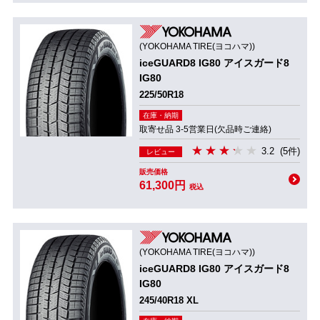
(YOKOHAMA TIRE(ヨコハマ))
iceGUARD8 IG80 アイスガード8
IG80
225/50R18
在庫・納期
取寄せ品 3-5営業日(欠品時ご連絡)
3.2
(5件)
レビュー
販売価格
61,300円
税込
(YOKOHAMA TIRE(ヨコハマ))
iceGUARD8 IG80 アイスガード8
IG80
245/40R18 XL