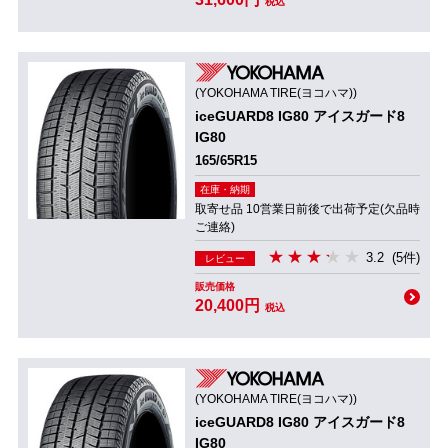
税込
(YOKOHAMA TIRE(ヨコハマ))
iceGUARD8 IG80 アイスガード8
IG80
165/65R15
在庫・納期
取寄せ品 10営業日前後で出荷予定(欠品時
ご連絡)
3.2
(5件)
レビュー
販売価格
20,400円
税込
(YOKOHAMA TIRE(ヨコハマ))
iceGUARD8 IG80 アイスガード8
IG80