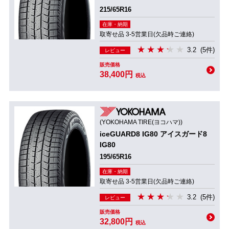
215/65R16
在庫・納期
取寄せ品 3-5営業日(欠品時ご連絡)
3.2
(5件)
レビュー
販売価格
38,400円
税込
(YOKOHAMA TIRE(ヨコハマ))
iceGUARD8 IG80 アイスガード8
IG80
195/65R16
在庫・納期
取寄せ品 3-5営業日(欠品時ご連絡)
3.2
(5件)
レビュー
販売価格
32,800円
税込