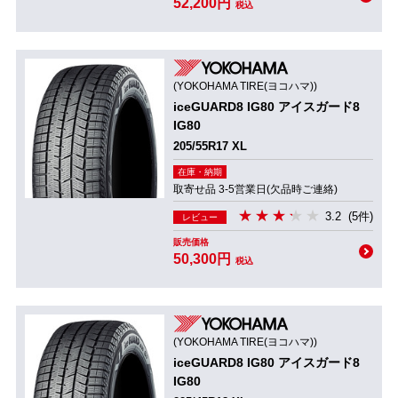
52,200円
税込
(YOKOHAMA TIRE(ヨコハマ))
iceGUARD8 IG80 アイスガード8
IG80
205/55R17 XL
在庫・納期
取寄せ品 3-5営業日(欠品時ご連絡)
3.2
(5件)
レビュー
販売価格
50,300円
税込
(YOKOHAMA TIRE(ヨコハマ))
iceGUARD8 IG80 アイスガード8
IG80