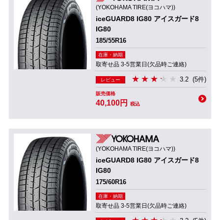
(YOKOHAMA TIRE(ヨコハマ))
iceGUARD8 IG80 アイスガード8
IG80
185/55R16
在庫・納期
取寄せ品 3-5営業日(欠品時ご連絡)
3.2
(5件)
レビュー
販売価格
40,100円
税込
(YOKOHAMA TIRE(ヨコハマ))
iceGUARD8 IG80 アイスガード8
IG80
175/60R16
在庫・納期
取寄せ品 3-5営業日(欠品時ご連絡)