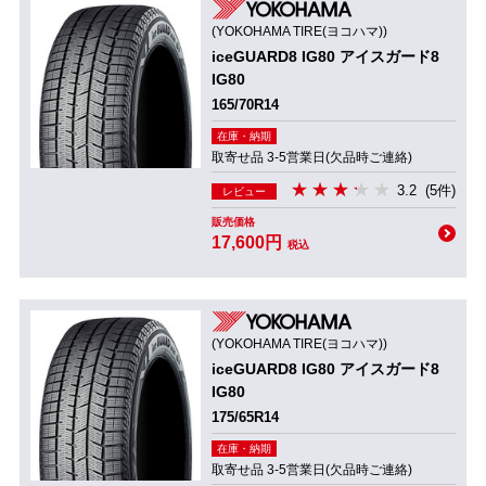
(YOKOHAMA TIRE(ヨコハマ))
iceGUARD8 IG80 アイスガード8
IG80
165/70R14
在庫・納期
取寄せ品 3-5営業日(欠品時ご連絡)
3.2
(5件)
レビュー
販売価格
17,600円
税込
(YOKOHAMA TIRE(ヨコハマ))
iceGUARD8 IG80 アイスガード8
IG80
175/65R14
在庫・納期
取寄せ品 3-5営業日(欠品時ご連絡)