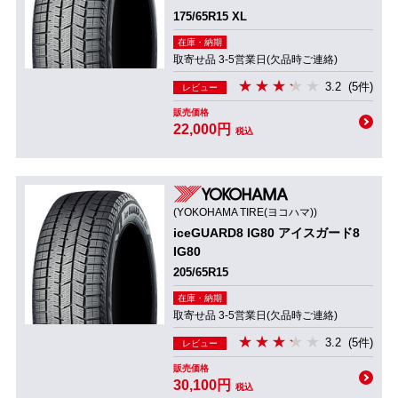
175/65R15 XL
在庫・納期
取寄せ品 3-5営業日(欠品時ご連絡)
3.2
(5件)
レビュー
販売価格
22,000円
税込
(YOKOHAMA TIRE(ヨコハマ))
iceGUARD8 IG80 アイスガード8
IG80
205/65R15
在庫・納期
取寄せ品 3-5営業日(欠品時ご連絡)
3.2
(5件)
レビュー
販売価格
30,100円
税込