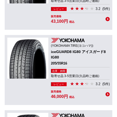
取寄せ品 3-5営業日(欠品時ご連絡)
3.2
(5件)
レビュー
販売価格
43,100円
税込
(YOKOHAMA TIRE(ヨコハマ))
iceGUARD8 IG80 アイスガード8
IG80
205/55R16
在庫・納期
取寄せ品 3-5営業日(欠品時ご連絡)
3.2
(5件)
レビュー
販売価格
46,000円
税込