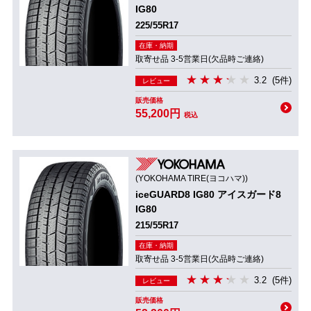
IG80
225/55R17
在庫・納期
取寄せ品 3-5営業日(欠品時ご連絡)
3.2
(5件)
レビュー
販売価格
55,200円
税込
(YOKOHAMA TIRE(ヨコハマ))
iceGUARD8 IG80 アイスガード8
IG80
215/55R17
在庫・納期
取寄せ品 3-5営業日(欠品時ご連絡)
3.2
(5件)
レビュー
販売価格