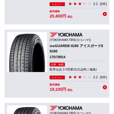
3.2
(5件)
レビュー
販売価格
20,400円
税込
(YOKOHAMA TIRE(ヨコハマ))
iceGUARD8 IG80 アイスガード8
IG80
175/70R14
在庫・納期
取寄せ品 3-5営業日(欠品時ご連絡)
3.2
(5件)
レビュー
販売価格
19,100円
税込
(YOKOHAMA TIRE(ヨコハマ))