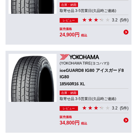
在庫・納期
取寄せ品 3-5営業日(欠品時ご連絡)
3.2
(5件)
レビュー
販売価格
24,900円
税込
(YOKOHAMA TIRE(ヨコハマ))
iceGUARD8 IG80 アイスガード8
IG80
185/60R16 XL
在庫・納期
取寄せ品 3-5営業日(欠品時ご連絡)
3.2
(5件)
レビュー
販売価格
34,800円
税込