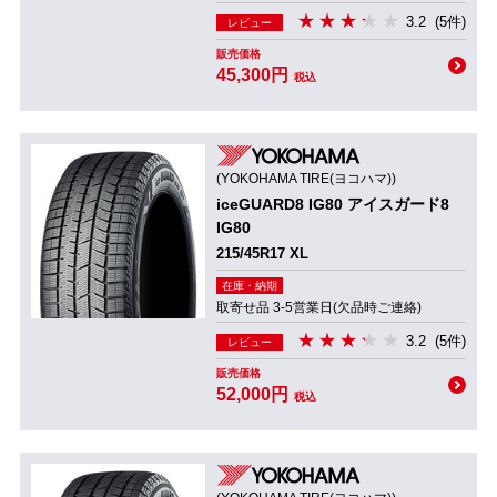
3.2
(5件)
レビュー
販売価格
45,300円
税込
(YOKOHAMA TIRE(ヨコハマ))
iceGUARD8 IG80 アイスガード8
IG80
215/45R17 XL
在庫・納期
取寄せ品 3-5営業日(欠品時ご連絡)
3.2
(5件)
レビュー
販売価格
52,000円
税込