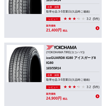
185/70R14
在庫・納期
取寄せ品 3-5営業日(欠品時ご連絡)
3.2
(5件)
レビュー
販売価格
21,400円
税込
(YOKOHAMA TIRE(ヨコハマ))
iceGUARD8 IG80 アイスガード8
IG80
165/55R14
在庫・納期
取寄せ品 3-5営業日(欠品時ご連絡)
3.2
(5件)
レビュー
販売価格
24,900円
税込