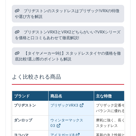
ブリヂストンのスタッドレスはブリザック!VRXの特徴
や選び方を解説
ブリヂストンVRX3とVRX2どちらがいい?VRXシリーズ
を価格と口コミもあわせて徹底解説!
【タイヤメーカー9社】スタッドレスタイヤの価格を徹
底比較!選ぶ際のポイントも解説
よく比較される商品
ブランド
商品名
主な特徴
ブリヂストン
ブリザックVRX3
ブリザック定番モデル。
バランスに優れる
ダンロップ
ウィンターマックス
摩耗に強く、長く使いや
03
スタッドレス
ヨコハマ
アイスガード8
革新の氷上性能と静粛性