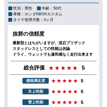
性別：
男性
年齢：
50代
車種：
ホンダNBOXカスタム
タイヤ使用月数：
4ヶ月
抜群の信頼度
最新型とはちがいますが、流石ブリザック
スタッドレスとしての性能は勿論
ドライ、ウェットでも違和感なく走行出来ます
5
総合評価
5
価格満足度
5
氷上性能
5
雪上性能