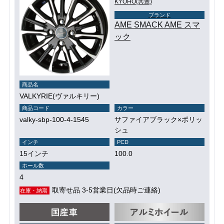
KYOHO(共豊)
ブランド
AME SMACK AME スマ
ック
商品名
VALKYRIE(ヴァルキリー)
商品コード
カラー
valky-sbp-100-4-1545
サファイアブラック×ポリッ
シュ
インチ
PCD
15インチ
100.0
ホール数
4
取寄せ品 3-5営業日(欠品時ご連絡)
在庫・納期