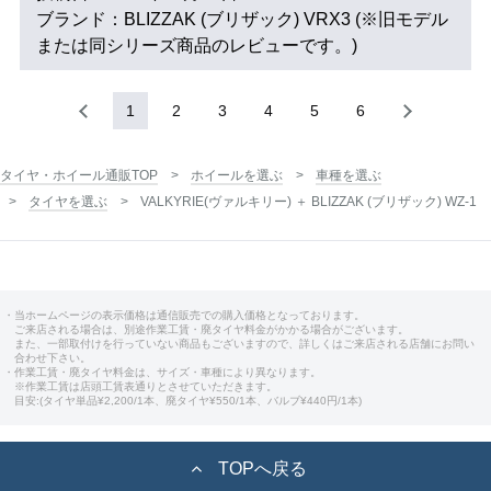
ブランド：BLIZZAK (ブリザック) VRX3 (※旧モデル
または同シリーズ商品のレビューです。)
1
2
3
4
5
6
タイヤ・ホイール通販TOP
ホイールを選ぶ
車種を選ぶ
タイヤを選ぶ
VALKYRIE(ヴァルキリー) ＋ BLIZZAK (ブリザック) WZ-1
・当ホームページの表示価格は通信販売での購入価格となっております。
ご来店される場合は、別途作業工賃・廃タイヤ料金がかかる場合がございます。
また、一部取付けを行っていない商品もございますので、詳しくはご来店される店舗にお問い
合わせ下さい。
・作業工賃・廃タイヤ料金は、サイズ・車種により異なります。
※作業工賃は店頭工賃表通りとさせていただきます。
目安:(タイヤ単品¥2,200/1本、廃タイヤ¥550/1本、バルブ¥440円/1本)
TOPへ戻る