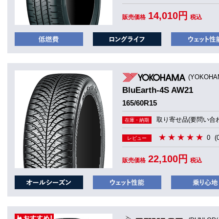
14,010円
販売価格
税込
(YOKOHA
BluEarth-4S AW21
165/60R15
取り寄せ品(要問い合わ
在庫・納期
0
(
レビュー
22,100円
販売価格
税込