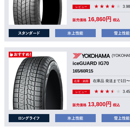
3.98
レビュー
16,860円
販売価格
税込
(YOKOHA
iceGUARD IG70
165/60R15
在庫品 発送まで1日〜
在庫・納期
3.45
レビュー
13,800円
販売価格
税込