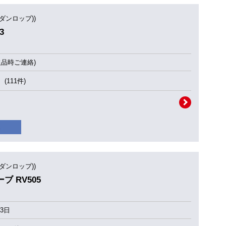
(ダンロップ))
3
欠品時ご連絡)
(111件)
(ダンロップ))
ーブ RV505
3日