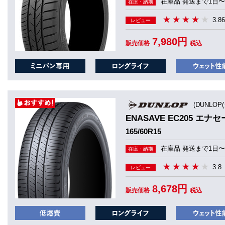
在庫品 発送まで1日〜
在庫・納期
3.86
レビュー
7,980円
販売価格
税込
(DUNLOP
ENASAVE EC205 エナセ
165/60R15
在庫品 発送まで1日〜
在庫・納期
3.8
レビュー
8,678円
販売価格
税込