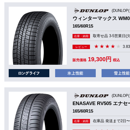
(DUNLOP
ウィンターマックス WM0
165/60R15
取寄せ品 3-5営業日(
在庫・納期
3.83
レビュー
19,300円
販売価格
税込
(DUNLOP
ENASAVE RV505 エナセ
165/60R15
在庫品 発送まで2日〜
在庫・納期