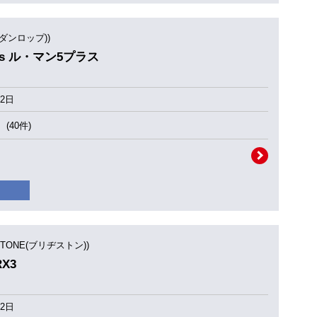
(ダンロップ))
Plus ル・マン5プラス
2日
(40件)
STONE(ブリヂストン))
RX3
2日