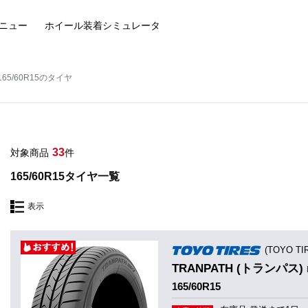
ニュー
ホイール装着
シミュレータ
165/60R15のタイヤ
33
対象商品
件
165/60R15タイヤ一覧
表示
(TOYO T
TRANPATH (トランパス) 
165/60R15