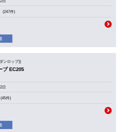
2日
(247件)
(ダンロップ))
ーブ EC205
2日
(45件)