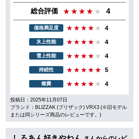
4
総合評価
4
価格満足度
4
氷上性能
4
雪上性能
5
持続性
4
燃費
投稿日：2025年11月07日
ブランド：BLIZZAK (ブリザック) VRX3 (※旧モデル
または同シリーズ商品のレビューです。)
しろあん好きやねん
さんからのレビ