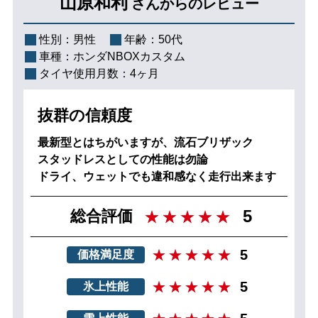
山原和利
さんからのレビュー
性別：
男性
年齢：
50代
車種：
ホンダNBOXカスタム
タイヤ使用月数：
4ヶ月
抜群の信頼度
最新型とはちがいますが、流石ブリザック
スタッドレスとしての性能は勿論
ドライ、ウェットでも違和感なく走行出来ます
5
総合評価
5
価格満足度
5
氷上性能