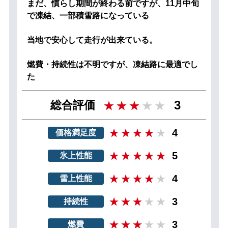
まだ、慣らし期間が終わる前ですが、11月中旬
で凍結、一部積雪路になっている
当地で安心して走行が出来ている。
燃費・持続性は不明ですが、凍結路に最適でし
た
3
総合評価
4
価格満足度
5
氷上性能
4
雪上性能
3
持続性
3
燃費