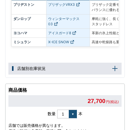
ブリヂストン
ブリザックVRX3
ブリザック定番モデル。
バランスに優れる
ダンロップ
ウィンターマックス
摩耗に強く、長く使いや
03
スタッドレス
ヨコハマ
アイスガード8
革新の氷上性能と静粛性
ミシュラン
X-ICE SNOW
高速や乾燥路も重視した
店舗別在庫状況
商品価格
27,700
円(税込)
数量
本
店舗では販売価格が異なります。