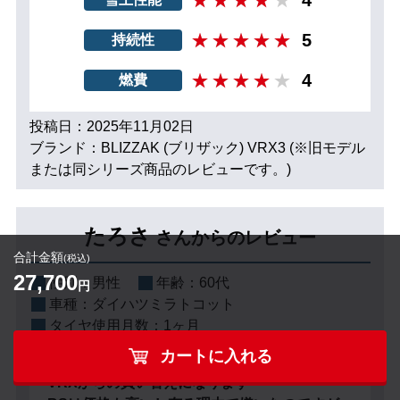
5
持続性
4
燃費
投稿日：2025年11月02日
ブランド：BLIZZAK (ブリザック) VRX3 (※旧モデル
または同シリーズ商品のレビューです。)
たろさ
さんからのレビュー
合計金額
(税込)
27,700
性別：
男性
年齢：
60代
円
車種：
ダイハツミラトコット
タイヤ使用月数：
1ヶ月
カートに入れる
VRXからの買い替えになります