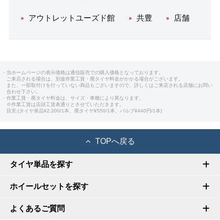
アウトレットユーズド館
共豊
店舗
・当ホームページの表示価格は通信販売での購入価格となっております。
ご来店される場合は、別途作業工賃・廃タイヤ料金がかかる場合がございます。
また、一部取付けを行っていない商品もございますので、詳しくはご来店される店舗にお問い
合わせ下さい。
・作業工賃・廃タイヤ料金は、サイズ・車種により異なります。
※作業工賃は店頭工賃表通りとさせていただきます。
目安:(タイヤ単品¥2,200/1本、廃タイヤ¥550/1本、バルブ¥440円/1本)
TOPへ戻る
タイヤ単品を探す
ホイールセットを探す
よくあるご質問