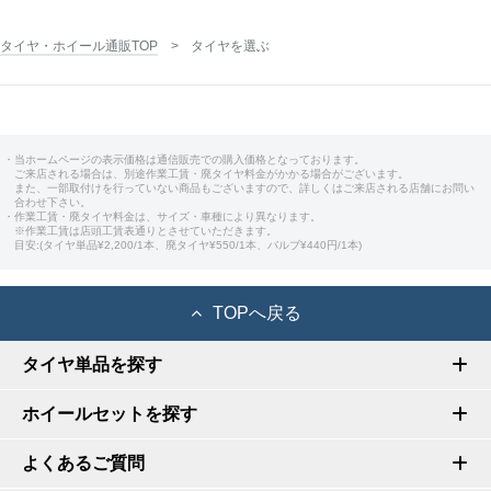
タイヤ・ホイール通販TOP
タイヤを選ぶ
・当ホームページの表示価格は通信販売での購入価格となっております。
ご来店される場合は、別途作業工賃・廃タイヤ料金がかかる場合がございます。
また、一部取付けを行っていない商品もございますので、詳しくはご来店される店舗にお問い
合わせ下さい。
・作業工賃・廃タイヤ料金は、サイズ・車種により異なります。
※作業工賃は店頭工賃表通りとさせていただきます。
目安:(タイヤ単品¥2,200/1本、廃タイヤ¥550/1本、バルブ¥440円/1本)
TOPへ戻る
タイヤ単品を探す
ホイールセットを探す
よくあるご質問