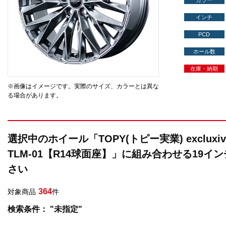
カラー
インチ
PCD
ホール数
在庫・納期
※画像はイメージです。実際のサイズ、カラーとは異な
る場合があります。
選択中のホイール「TOPY(トピー実業) excluxi
TLM-01【R14球面座】」に組み合わせる19
さい
364
対象商品
件
検索条件： "未指定"