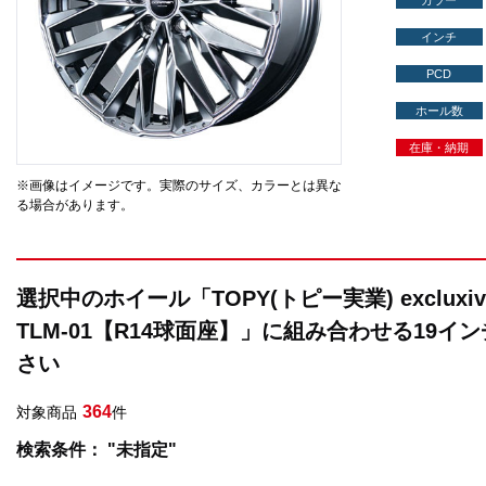
カラー
インチ
PCD
ホール数
在庫・納期
※画像はイメージです。実際のサイズ、カラーとは異な
る場合があります。
選択中のホイール「TOPY(トピー実業) excluxi
TLM-01【R14球面座】」に組み合わせる19
さい
364
対象商品
件
検索条件： "未指定"