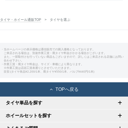
タイヤ・ホイール通販TOP
タイヤを選ぶ
・当ホームページの表示価格は通信販売での購入価格となっております。
ご来店される場合は、別途作業工賃・廃タイヤ料金がかかる場合がございます。
また、一部取付けを行っていない商品もございますので、詳しくはご来店される店舗にお問い
合わせ下さい。
・作業工賃・廃タイヤ料金は、サイズ・車種により異なります。
※作業工賃は店頭工賃表通りとさせていただきます。
目安:(タイヤ単品¥2,200/1本、廃タイヤ¥550/1本、バルブ¥440円/1本)
TOPへ戻る
タイヤ単品を探す
ホイールセットを探す