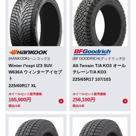
(HANKOOK(ハンコック))
(BF GOODRICH(グッドリッチ))
Winter i*cept IZ3 SUV
All-Terrain T/A KO3 オール
W636A ウィンターアイセプ
テレーンT/A KO3
ト
225/65R17 107/103
225/60R17 XL
ホイールセット販売価格
ホイールセット販売価格
165,900円
256,100円
税込/4本
税込/4本