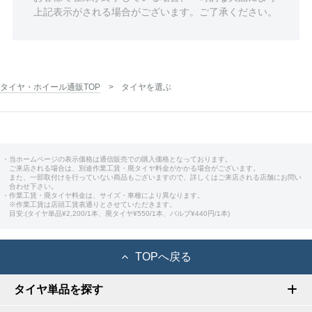
上記表示がされる場合がございます。ご了承ください。
タイヤ・ホイール通販TOP
タイヤを選ぶ
・当ホームページの表示価格は通信販売での購入価格となっております。
ご来店される場合は、別途作業工賃・廃タイヤ料金がかかる場合がございます。
また、一部取付けを行っていない商品もございますので、詳しくはご来店される店舗にお問い
合わせ下さい。
・作業工賃・廃タイヤ料金は、サイズ・車種により異なります。
※作業工賃は店頭工賃表通りとさせていただきます。
目安:(タイヤ単品¥2,200/1本、廃タイヤ¥550/1本、バルブ¥440円/1本)
TOPへ戻る
タイヤ単品を探す