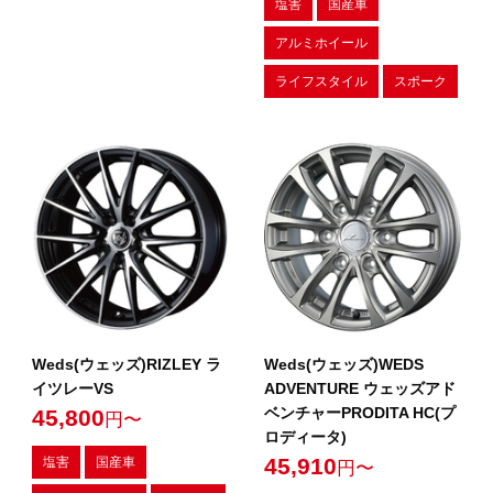
塩害
国産車
アルミホイール
ライフスタイル
スポーク
Weds(ウェッズ)RIZLEY ラ
Weds(ウェッズ)WEDS
イツレーVS
ADVENTURE ウェッズアド
ベンチャーPRODITA HC(プ
45,800
円〜
ロディータ)
45,910
塩害
国産車
円〜