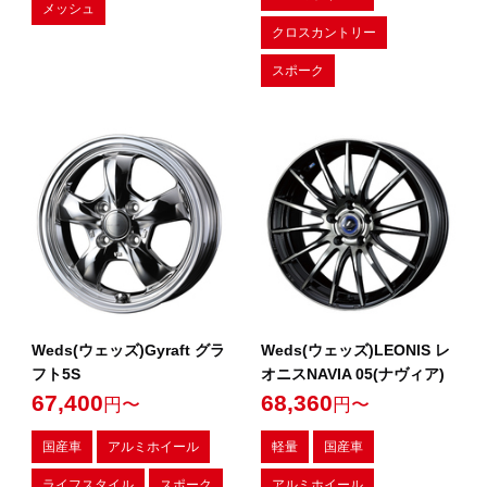
メッシュ
クロスカントリー
スポーク
Weds(ウェッズ)Gyraft グラ
Weds(ウェッズ)LEONIS レ
フト5S
オニスNAVIA 05(ナヴィア)
67,400
68,360
円〜
円〜
国産車
アルミホイール
軽量
国産車
ライフスタイル
スポーク
アルミホイール