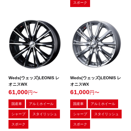
スポーク
Weds(ウェッズ)LEONIS レ
Weds(ウェッズ)LEONIS レ
オニスWX
オニスWX
61,000
61,000
円〜
円〜
国産車
アルミホイール
国産車
アルミホイール
シャープ
スタイリッシュ
シャープ
スタイリッシュ
スポーク
スポーク