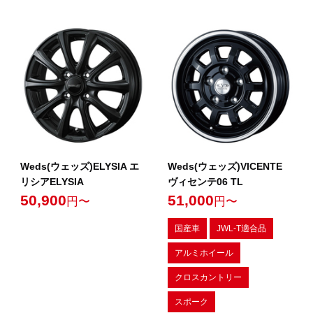
Weds(ウェッズ)ELYSIA エ
Weds(ウェッズ)VICENTE
リシアELYSIA
ヴィセンテ06 TL
50,900
51,000
円〜
円〜
国産車
JWL-T適合品
アルミホイール
クロスカントリー
スポーク