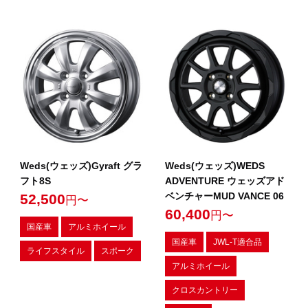
Weds(ウェッズ)Gyraft グラ
Weds(ウェッズ)WEDS
フト8S
ADVENTURE ウェッズアド
ベンチャーMUD VANCE 06
52,500
円〜
60,400
円〜
国産車
アルミホイール
国産車
JWL-T適合品
ライフスタイル
スポーク
アルミホイール
クロスカントリー