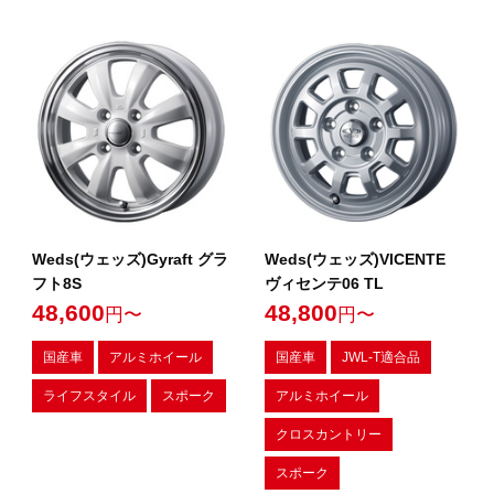
Weds(ウェッズ)Gyraft グラ
Weds(ウェッズ)VICENTE
フト8S
ヴィセンテ06 TL
48,600
48,800
円〜
円〜
国産車
アルミホイール
国産車
JWL-T適合品
ライフスタイル
スポーク
アルミホイール
クロスカントリー
スポーク