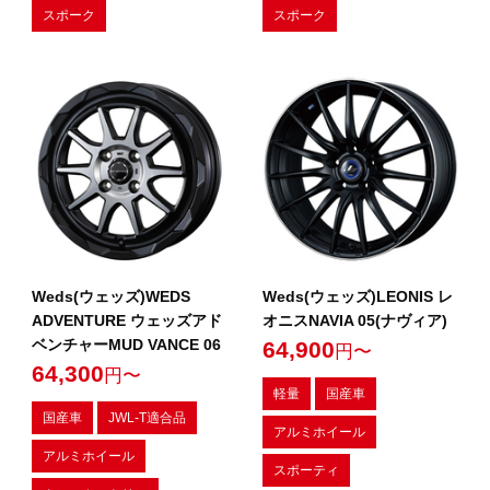
スポーク
スポーク
Weds(ウェッズ)WEDS
Weds(ウェッズ)LEONIS レ
ADVENTURE ウェッズアド
オニスNAVIA 05(ナヴィア)
ベンチャーMUD VANCE 06
64,900
円〜
64,300
円〜
軽量
国産車
国産車
JWL-T適合品
アルミホイール
アルミホイール
スポーティ