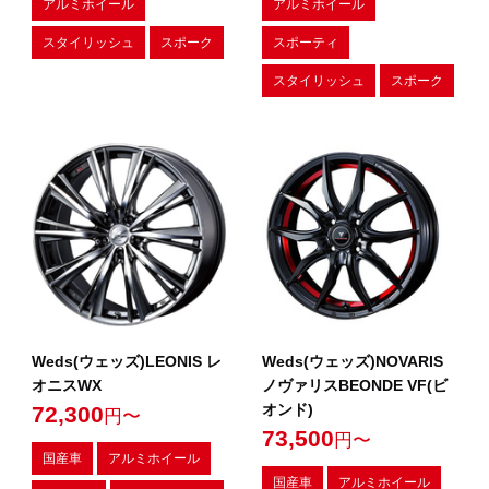
アルミホイール
アルミホイール
スタイリッシュ
スポーク
スポーティ
スタイリッシュ
スポーク
Weds(ウェッズ)LEONIS レ
Weds(ウェッズ)NOVARIS
オニスWX
ノヴァリスBEONDE VF(ビ
オンド)
72,300
円〜
73,500
円〜
国産車
アルミホイール
国産車
アルミホイール