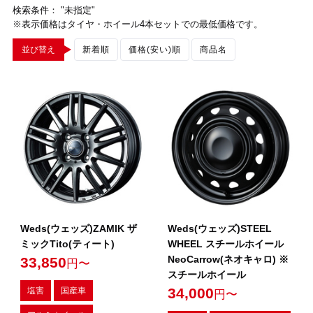
検索条件： "未指定"
※表示価格はタイヤ・ホイール4本セットでの最低価格です。
並び替え
新着順
価格(安い)順
商品名
Weds(ウェッズ)ZAMIK ザ
Weds(ウェッズ)STEEL
ミックTito(ティート)
WHEEL スチールホイール
NeoCarrow(ネオキャロ) ※
33,850
円〜
スチールホイール
34,000
塩害
国産車
円〜