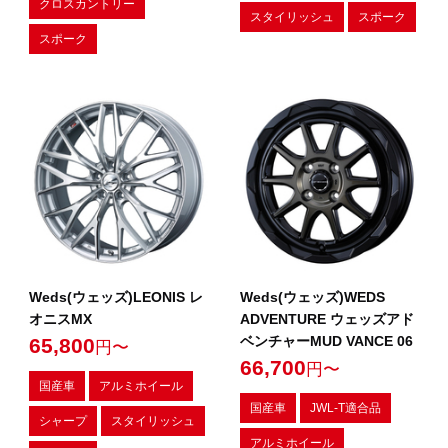
クロスカントリー
スタイリッシュ
スポーク
スポーク
Weds(ウェッズ)LEONIS レ
Weds(ウェッズ)WEDS
オニスMX
ADVENTURE ウェッズアド
ベンチャーMUD VANCE 06
65,800
円〜
66,700
円〜
国産車
アルミホイール
国産車
JWL-T適合品
シャープ
スタイリッシュ
アルミホイール