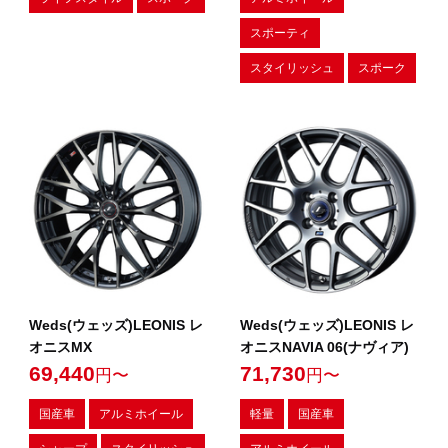
スポーティ
スタイリッシュ
スポーク
Weds(ウェッズ)LEONIS レ
Weds(ウェッズ)LEONIS レ
オニスMX
オニスNAVIA 06(ナヴィア)
69,440
71,730
円〜
円〜
国産車
アルミホイール
軽量
国産車