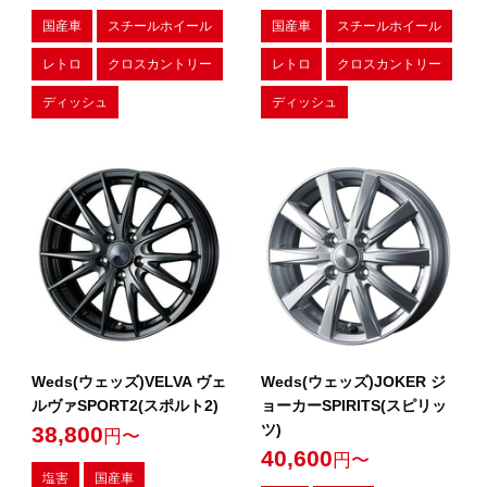
国産車
スチールホイール
国産車
スチールホイール
レトロ
クロスカントリー
レトロ
クロスカントリー
ディッシュ
ディッシュ
Weds(ウェッズ)VELVA ヴェ
Weds(ウェッズ)JOKER ジ
ルヴァSPORT2(スポルト2)
ョーカーSPIRITS(スピリッ
ツ)
38,800
円〜
40,600
円〜
塩害
国産車