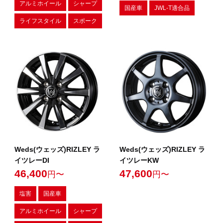
アルミホイール
シャープ
国産車
JWL-T適合品
ライフスタイル
スポーク
Weds(ウェッズ)RIZLEY ラ
Weds(ウェッズ)RIZLEY ラ
イツレーDI
イツレーKW
46,400
47,600
円〜
円〜
塩害
国産車
アルミホイール
シャープ