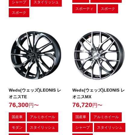
シャープ
スタイリッシュ
スポーティ
スポーク
スポーク
Weds(ウェッズ)LEONIS レ
Weds(ウェッズ)LEONIS レ
オニスTE
オニスMX
76,300
76,720
円〜
円〜
国産車
アルミホイール
国産車
アルミホイール
モダン
スタイリッシュ
シャープ
スタイリッシュ