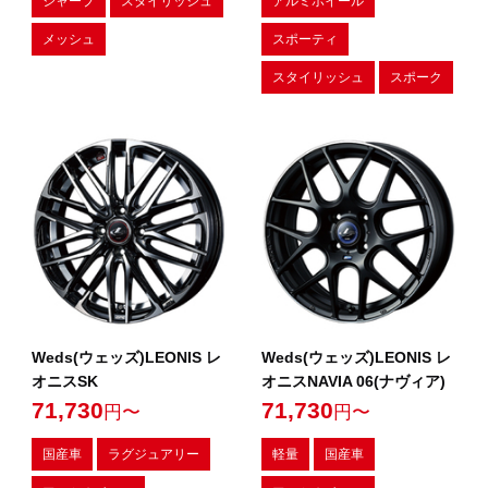
シャープ
スタイリッシュ
アルミホイール
メッシュ
スポーティ
スタイリッシュ
スポーク
Weds(ウェッズ)LEONIS レ
Weds(ウェッズ)LEONIS レ
オニスSK
オニスNAVIA 06(ナヴィア)
71,730
71,730
円〜
円〜
国産車
ラグジュアリー
軽量
国産車