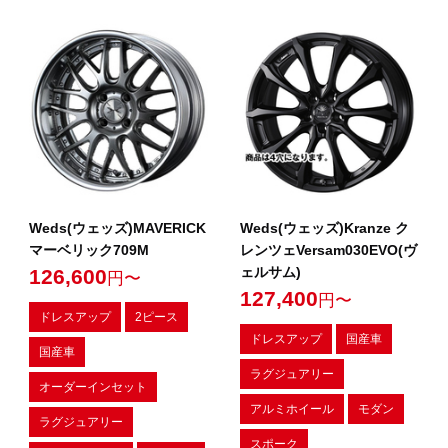
Weds(ウェッズ)MAVERICK
Weds(ウェッズ)Kranze ク
マーベリック709M
レンツェVersam030EVO(ヴ
ェルサム)
126,600
円〜
127,400
円〜
ドレスアップ
2ピース
ドレスアップ
国産車
国産車
ラグジュアリー
オーダーインセット
アルミホイール
モダン
ラグジュアリー
スポーク