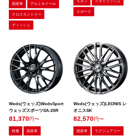
モダン
スタイリッシュ
国産車
アルミホイール
スポーク
クロスカントリー
ディッシュ
Weds(ウェッズ)WedsSport
Weds(ウェッズ)LEONIS レ
ウェッズスポーツSA-20R
オニスSK
81,370
82,570
円〜
円〜
軽量
国産車
国産車
ラグジュアリー