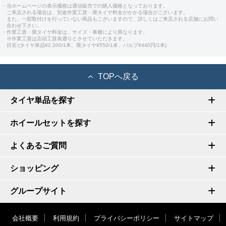
・当ホームページの表示価格は通信販売での購入価格となっております。
ご来店される場合は、別途作業工賃・廃タイヤ料金がかかる場合がございます。
また、一部取付けを行っていない商品もございますので、詳しくはご来店される店舗にお問い
合わせ下さい。
・作業工賃・廃タイヤ料金は、サイズ・車種により異なります。
※作業工賃は店頭工賃表通りとさせていただきます。
目安:(タイヤ単品¥2,200/1本、廃タイヤ¥550/1本、バルブ¥440円/1本)
TOPへ戻る
タイヤ単品を探す
ホイールセットを探す
よくあるご質問
ショッピング
グループサイト
会社概要
利用規約
プライバシーポリシー
サイトマップ