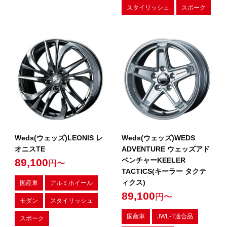
スタイリッシュ
スポーク
Weds(ウェッズ)LEONIS レ
Weds(ウェッズ)WEDS
オニスTE
ADVENTURE ウェッズアド
ベンチャーKEELER
89,100
円〜
TACTICS(キーラー タクテ
ィクス)
国産車
アルミホイール
89,100
円〜
モダン
スタイリッシュ
国産車
JWL-T適合品
スポーク