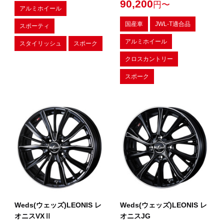
90,200
円〜
アルミホイール
国産車
JWL-T適合品
スポーティ
アルミホイール
スタイリッシュ
スポーク
クロスカントリー
スポーク
Weds(ウェッズ)LEONIS レ
Weds(ウェッズ)LEONIS レ
オニスVXⅡ
オニスJG