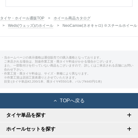
タイヤ・ホイール通販TOP
ホイール商品カタログ
Weds(ウェッズ)のホイール
NeoCarrow(ネオキャロ) ※スチールホイール
・当ホームページの表示価格は通信販売での購入価格となっております。
ご来店される場合は、別途作業工賃・廃タイヤ料金がかかる場合がございます。
また、一部取付けを行っていない商品もございますので、詳しくはご来店される店舗にお問い
合わせ下さい。
・作業工賃・廃タイヤ料金は、サイズ・車種により異なります。
※作業工賃は店頭工賃表通りとさせていただきます。
目安:(タイヤ単品¥2,200/1本、廃タイヤ¥550/1本、バルブ¥440円/1本)
TOPへ戻る
タイヤ単品を探す
ホイールセットを探す