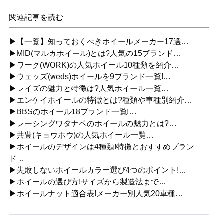
関連記事を読む
▶【一覧】知っておくべきホイールメーカー17選…
▶MID(マルカホイール)とは?人気の15ブランド…
▶ワーク(WORK)の人気ホイール10種類を紹介…
▶ウェッズ(weds)ホイールを9ブランド一覧!…
▶レイズの魅力と特徴は?人気ホイール一覧…
▶エンケイホイールの特徴とは?種類や車種別紹介…
▶BBSのホイール18ブランド一覧!…
▶レーシングワタナベのホイールの魅力とは?…
▶共豊(キョウホウ)の人気ホイール一覧…
▶ホイールのデザインは4種類!特徴とおすすめブラン
ド…
▶失敗しないホイールカラー選び4つのポイント!…
▶ホイールの選び方!サイズから製造法まで…
▶ホイールナット適合表!メーカー別人気20車種…