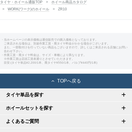
タイヤ・ホイール通販TOP
ホイール商品カタログ
WORK(ワーク)のホイール
ZR10
・当ホームページの表示価格は通信販売での購入価格となっております。
ご来店される場合は、別途作業工賃・廃タイヤ料金がかかる場合がございます。
また、一部取付けを行っていない商品もございますので、詳しくはご来店される店舗にお問い
合わせ下さい。
・作業工賃・廃タイヤ料金は、サイズ・車種により異なります。
※作業工賃は店頭工賃表通りとさせていただきます。
目安:(タイヤ単品¥2,200/1本、廃タイヤ¥550/1本、バルブ¥440円/1本)
TOPへ戻る
タイヤ単品を探す
ホイールセットを探す
よくあるご質問