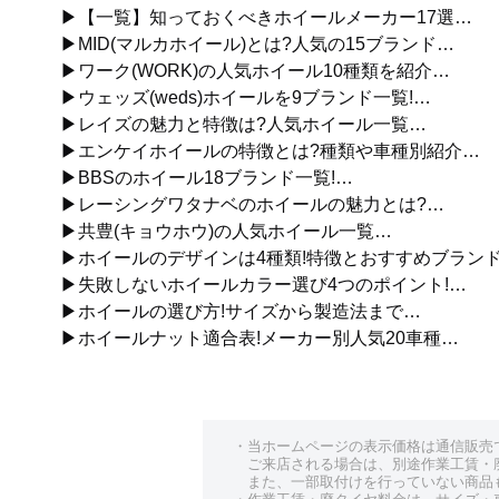
▶【一覧】知っておくべきホイールメーカー17選…
▶MID(マルカホイール)とは?人気の15ブランド…
▶ワーク(WORK)の人気ホイール10種類を紹介…
▶ウェッズ(weds)ホイールを9ブランド一覧!…
▶レイズの魅力と特徴は?人気ホイール一覧…
▶エンケイホイールの特徴とは?種類や車種別紹介…
▶BBSのホイール18ブランド一覧!…
▶レーシングワタナベのホイールの魅力とは?…
▶共豊(キョウホウ)の人気ホイール一覧…
▶ホイールのデザインは4種類!特徴とおすすめブラン
▶失敗しないホイールカラー選び4つのポイント!…
▶ホイールの選び方!サイズから製造法まで…
▶ホイールナット適合表!メーカー別人気20車種…
・当ホームページの表示価格は通信販売
ご来店される場合は、別途作業工賃・
また、一部取付けを行っていない商品