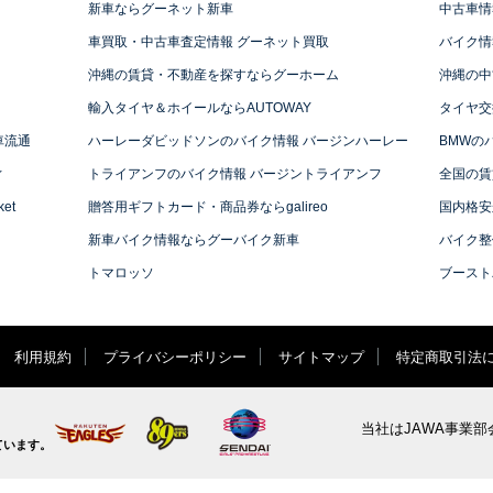
新車ならグーネット新車
中古車情
車買取・中古車査定情報 グーネット買取
バイク情
沖縄の賃貸・不動産を探すならグーホーム
沖縄の中
輸入タイヤ＆ホイールならAUTOWAY
タイヤ交
車流通
ハーレーダビッドソンのバイク情報 バージンハーレー
BMWの
ィ
トライアンフのバイク情報 バージントライアンフ
全国の賃
et
贈答用ギフトカード・商品券ならgalireo
国内格安
新車バイク情報ならグーバイク新車
バイク整
トマロッソ
ブースト
利用規約
プライバシーポリシー
サイトマップ
特定商取引法
当社はJAWA事業部
ています。