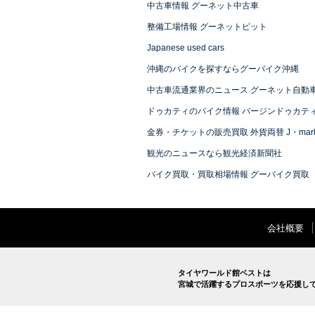
中古車情報 グーネット中古車
整備工場情報 グーネットピット
Japanese used cars
沖縄のバイクを探すならグーバイク沖縄
中古車流通業界のニュース グーネット自動
ドゥカティのバイク情報 バージンドゥカテ
金券・チケットの販売買取 外貨両替 J・mark
観光のニュースなら観光経済新聞社
バイク買取・買取相場情報 グーバイク買取
会社概要
タイヤワールド館ベストは
宮城で活躍するプロスポーツを応援し