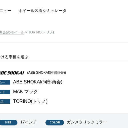
ニュー
ホイール装着
シミュレータ
阿部商会)のホイール
TORINO(トリノ)
取り付ける車種を選ぶ
(ABE SHOKAI(阿部商会))
ABE SHOKAI(阿部商会)
カー
MAK マック
ンド
TORINO(トリノ)
品名
17インチ
ガンメタリックミラー
SIZE
COLOR