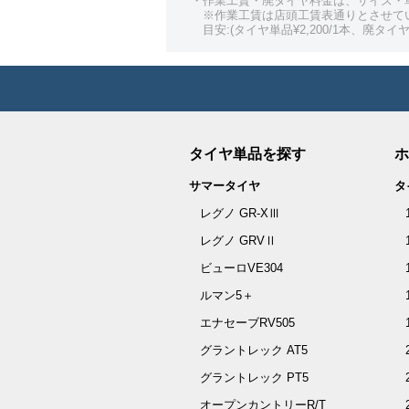
・作業工賃・廃タイヤ料金は、サイズ・
※作業工賃は店頭工賃表通りとさせて
目安:(タイヤ単品¥2,200/1本、廃タイヤ¥
タイヤ単品を探す
ホ
サマータイヤ
タ
レグノ GR-XⅢ
レグノ GRVⅡ
ビューロVE304
ルマン5＋
エナセーブRV505
グラントレック AT5
グラントレック PT5
オープンカントリーR/T