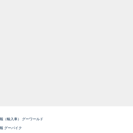
報（輸入車） グーワールド
報 グーバイク