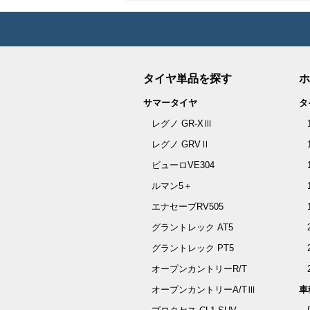
タイヤ単品を探す
ホ
サマータイヤ
タ
レグノ GR-XⅢ
レグノ GRVⅡ
ビューロVE304
ルマン5＋
エナセーブRV505
グラントレック AT5
グラントレック PT5
オープンカントリーR/T
オープンカントリーA/TⅢ
車