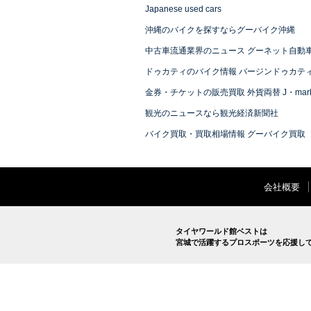
Japanese used cars
沖縄のバイクを探すならグーバイク沖縄
中古車流通業界のニュース グーネット自動
ドゥカティのバイク情報 バージンドゥカテ
金券・チケットの販売買取 外貨両替 J・mark
観光のニュースなら観光経済新聞社
バイク買取・買取相場情報 グーバイク買取
会社概要
タイヤワールド館ベストは
宮城で活躍するプロスポーツを応援し