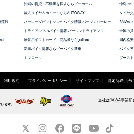
沖縄の賃貸・不動産を探すならグーホーム
沖縄の中
輸入タイヤ＆ホイールならAUTOWAY
タイヤ交
車流通
ハーレーダビッドソンのバイク情報 バージンハーレー
BMWの
ィ
トライアンフのバイク情報 バージントライアンフ
全国の賃
et
贈答用ギフトカード・商品券ならgalireo
国内格安
新車バイク情報ならグーバイク新車
バイク整
トマロッソ
ブースト
利用規約
プライバシーポリシー
サイトマップ
特定商取引法
当社はJAWA事業部
ています。