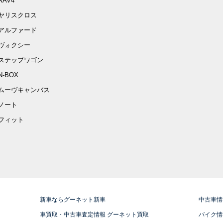
RAV4
ヤリスクロス
アルファード
ヴォクシー
ステップワゴン
N-BOX
ムーヴキャンバス
ノート
フィット
新車ならグーネット新車
中古車情
車買取・中古車査定情報 グーネット買取
バイク情