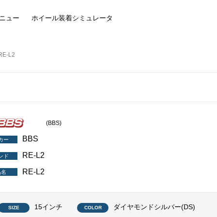
ニュー
ホイール装着
シミュレータ
RE-L2
(BBS)
BBS
カー
RE-L2
ンド
RE-L2
品名
15インチ
ダイヤモンドシルバー(DS)
SIZE
COLOR