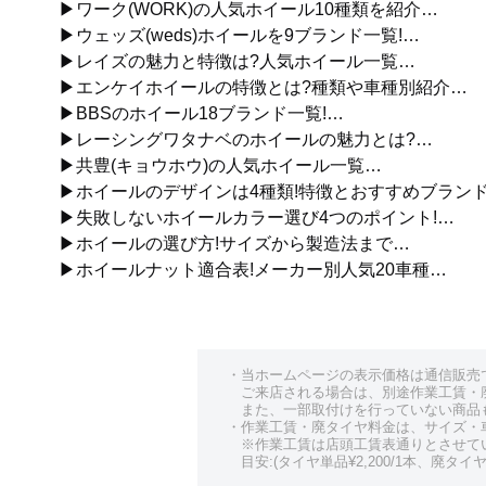
▶ワーク(WORK)の人気ホイール10種類を紹介…
▶ウェッズ(weds)ホイールを9ブランド一覧!…
▶レイズの魅力と特徴は?人気ホイール一覧…
▶エンケイホイールの特徴とは?種類や車種別紹介…
▶BBSのホイール18ブランド一覧!…
▶レーシングワタナベのホイールの魅力とは?…
▶共豊(キョウホウ)の人気ホイール一覧…
▶ホイールのデザインは4種類!特徴とおすすめブラン
▶失敗しないホイールカラー選び4つのポイント!…
▶ホイールの選び方!サイズから製造法まで…
▶ホイールナット適合表!メーカー別人気20車種…
・当ホームページの表示価格は通信販売
ご来店される場合は、別途作業工賃・
また、一部取付けを行っていない商品
・作業工賃・廃タイヤ料金は、サイズ・
※作業工賃は店頭工賃表通りとさせて
目安:(タイヤ単品¥2,200/1本、廃タイヤ¥