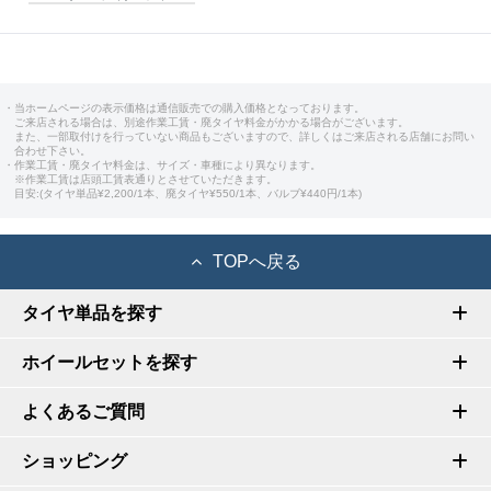
・当ホームページの表示価格は通信販売での購入価格となっております。
ご来店される場合は、別途作業工賃・廃タイヤ料金がかかる場合がございます。
また、一部取付けを行っていない商品もございますので、詳しくはご来店される店舗にお問い
合わせ下さい。
・作業工賃・廃タイヤ料金は、サイズ・車種により異なります。
※作業工賃は店頭工賃表通りとさせていただきます。
目安:(タイヤ単品¥2,200/1本、廃タイヤ¥550/1本、バルブ¥440円/1本)
TOPへ戻る
タイヤ単品を探す
ホイールセットを探す
よくあるご質問
ショッピング