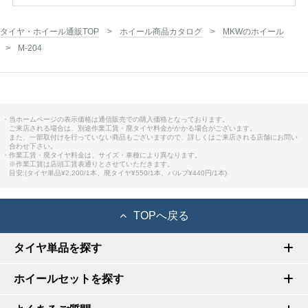
タイヤ・ホイール通販TOP
ホイール商品カタログ
MKWのホイール
M-204
・当ホームページの表示価格は通信販売での購入価格となっております。
ご来店される場合は、別途作業工賃・廃タイヤ料金がかかる場合がございます。
また、一部取付けを行っていない商品もございますので、詳しくはご来店される店舗にお問い
合わせ下さい。
・作業工賃・廃タイヤ料金は、サイズ・車種により異なります。
※作業工賃は店頭工賃表通りとさせていただきます。
目安:(タイヤ単品¥2,200/1本、廃タイヤ¥550/1本、バルブ¥440円/1本)
TOPへ戻る
タイヤ単品を探す
ホイールセットを探す