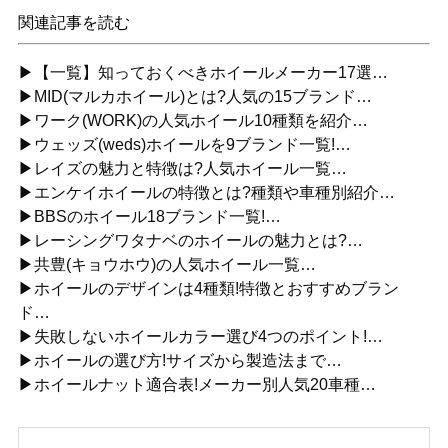
関連記事を読む
▶【一覧】知っておくべきホイールメーカー17選…
▶MID(マルカホイール)とは?人気の15ブランド…
▶ワーク(WORK)の人気ホイール10種類を紹介…
▶ウェッズ(weds)ホイールを9ブランド一覧!…
▶レイズの魅力と特徴は?人気ホイール一覧…
▶エンケイホイールの特徴とは?種類や車種別紹介…
▶BBSのホイール18ブランド一覧!…
▶レーシングワタナベのホイールの魅力とは?…
▶共豊(キョウホウ)の人気ホイール一覧…
▶ホイールのデザインは4種類!特徴とおすすめブラン
ド…
▶失敗しないホイールカラー選び4つのポイント!…
▶ホイールの選び方!サイズから製造法まで…
▶ホイールナット適合表!メーカー別人気20車種…