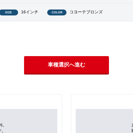
16インチ
コヨーテブロンズ
SIZE
COLOR
車種選択へ進む
料。
す。