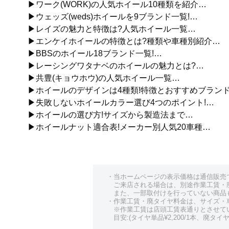
▶ワーク(WORK)の人気ホイール10種類を紹介…
▶ウェッズ(weds)ホイールを9ブランド一覧!…
▶レイズの魅力と特徴は?人気ホイール一覧…
▶エンケイホイールの特徴とは?種類や車種別紹介…
▶BBSのホイール18ブランド一覧!…
▶レーシングワタナベのホイールの魅力とは?…
▶共豊(キョウホウ)の人気ホイール一覧…
▶ホイールのデザインは4種類!特徴とおすすめブラン
▶失敗しないホイールカラー選び4つのポイント!…
▶ホイールの選び方!サイズから製造法まで…
▶ホイールナット適合表!メーカー別人気20車種…
・当ホームページの表示価格は通信販売
ご来店される場合は、別途作業工賃・
また、一部取付けを行っていない商品
・作業工賃・廃タイヤ料金は、サイズ・
※作業工賃は店頭工賃表通りとさせて
目安:(タイヤ単品¥2,200/1本、廃タイヤ¥