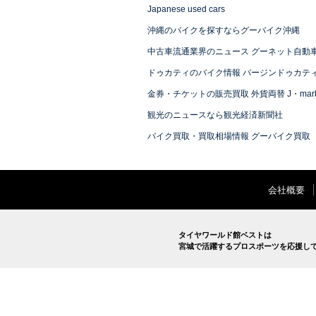
Japanese used cars
沖縄のバイクを探すならグーバイク沖縄
中古車流通業界のニュース グーネット自動
ドゥカティのバイク情報 バージンドゥカテ
金券・チケットの販売買取 外貨両替 J・mark
観光のニュースなら観光経済新聞社
バイク買取・買取相場情報 グーバイク買取
会社概要
タイヤワールド館ベストは
宮城で活躍するプロスポーツを応援し