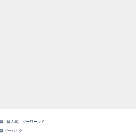
報（輸入車） グーワールド
報 グーバイク