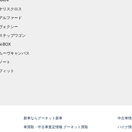
RAV4
ヤリスクロス
アルファード
ヴォクシー
ステップワゴン
N-BOX
ムーヴキャンバス
ノート
フィット
新車ならグーネット新車
中古車情
車買取・中古車査定情報 グーネット買取
バイク情