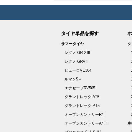
タイヤ単品を探す
ホ
サマータイヤ
タ
レグノ GR-XⅢ
レグノ GRVⅡ
ビューロVE304
ルマン5＋
エナセーブRV505
グラントレック AT5
グラントレック PT5
オープンカントリーR/T
オープンカントリーA/TⅢ
車