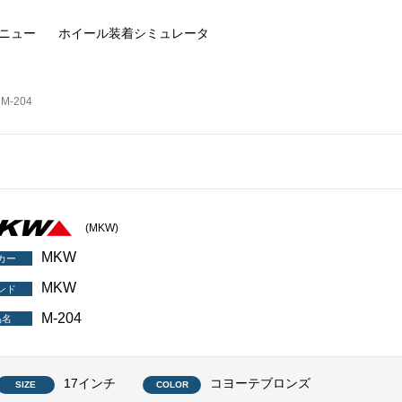
ニュー
ホイール装着
シミュレータ
M-204
(MKW)
MKW
カー
MKW
ンド
M-204
品名
17インチ
コヨーテブロンズ
SIZE
COLOR