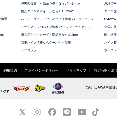
沖縄の賃貸・不動産を探すならグーホーム
沖縄の中
輸入タイヤ＆ホイールならAUTOWAY
タイヤ交
車流通
ハーレーダビッドソンのバイク情報 バージンハーレー
BMWの
ィ
トライアンフのバイク情報 バージントライアンフ
全国の賃
et
贈答用ギフトカード・商品券ならgalireo
国内格安
新車バイク情報ならグーバイク新車
バイク整
トマロッソ
ブースト
利用規約
プライバシーポリシー
サイトマップ
特定商取引法
当社はJAWA事業部
ています。