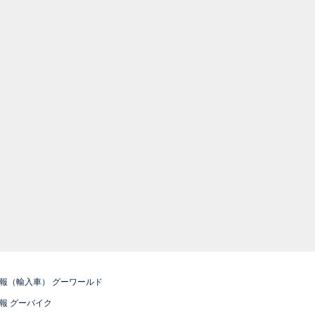
報（輸入車） グーワールド
報 グーバイク