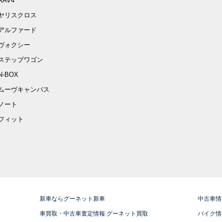
RAV4
ヤリスクロス
アルファード
ヴォクシー
ステップワゴン
N-BOX
ムーヴキャンバス
ノート
フィット
新車ならグーネット新車
中古車情
車買取・中古車査定情報 グーネット買取
バイク情