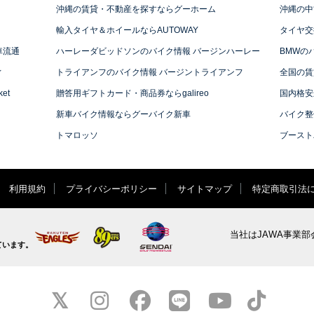
沖縄の賃貸・不動産を探すならグーホーム
沖縄の中
輸入タイヤ＆ホイールならAUTOWAY
タイヤ交
車流通
ハーレーダビッドソンのバイク情報 バージンハーレー
BMWの
ィ
トライアンフのバイク情報 バージントライアンフ
全国の賃
et
贈答用ギフトカード・商品券ならgalireo
国内格安
新車バイク情報ならグーバイク新車
バイク整
トマロッソ
ブースト
利用規約
プライバシーポリシー
サイトマップ
特定商取引法
当社はJAWA事業部
ています。