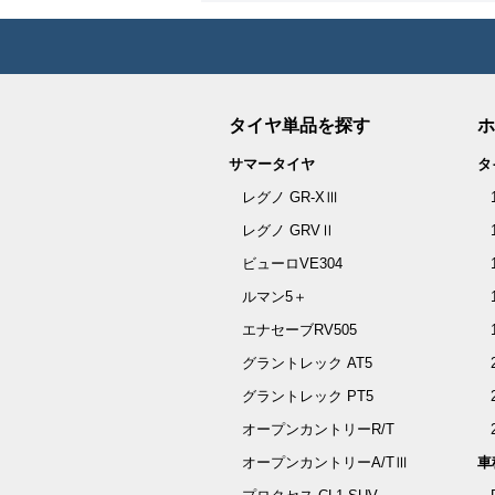
タイヤ単品を探す
ホ
サマータイヤ
タ
レグノ GR-XⅢ
レグノ GRVⅡ
ビューロVE304
ルマン5＋
エナセーブRV505
グラントレック AT5
グラントレック PT5
オープンカントリーR/T
オープンカントリーA/TⅢ
車