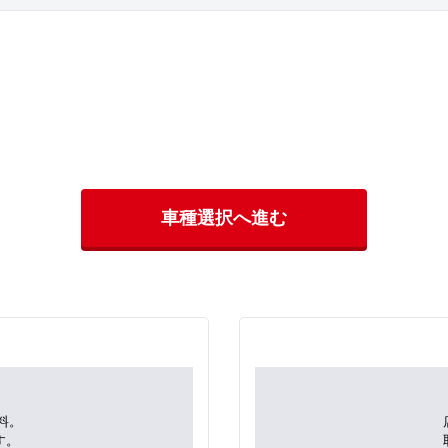
車種選択へ進む
料。
す。