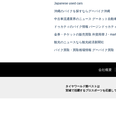
Japanese used cars
沖縄のバイクを探すならグーバイク沖縄
中古車流通業界のニュース グーネット自動
ドゥカティのバイク情報 バージンドゥカテ
金券・チケットの販売買取 外貨両替 J・mark
観光のニュースなら観光経済新聞社
バイク買取・買取相場情報 グーバイク買取
会社概要
タイヤワールド館ベストは
宮城で活躍するプロスポーツを応援し