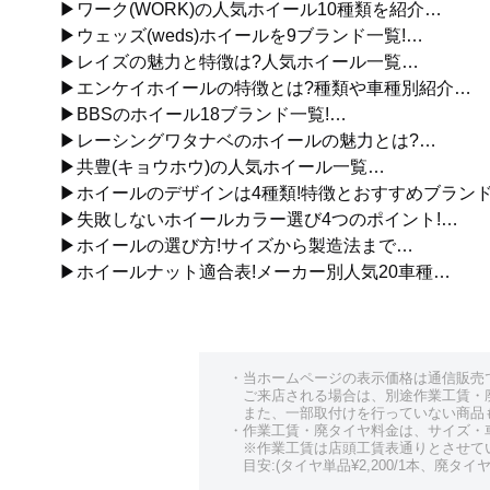
▶ワーク(WORK)の人気ホイール10種類を紹介…
▶ウェッズ(weds)ホイールを9ブランド一覧!…
▶レイズの魅力と特徴は?人気ホイール一覧…
▶エンケイホイールの特徴とは?種類や車種別紹介…
▶BBSのホイール18ブランド一覧!…
▶レーシングワタナベのホイールの魅力とは?…
▶共豊(キョウホウ)の人気ホイール一覧…
▶ホイールのデザインは4種類!特徴とおすすめブラン
▶失敗しないホイールカラー選び4つのポイント!…
▶ホイールの選び方!サイズから製造法まで…
▶ホイールナット適合表!メーカー別人気20車種…
・当ホームページの表示価格は通信販売
ご来店される場合は、別途作業工賃・
また、一部取付けを行っていない商品
・作業工賃・廃タイヤ料金は、サイズ・
※作業工賃は店頭工賃表通りとさせて
目安:(タイヤ単品¥2,200/1本、廃タイヤ¥