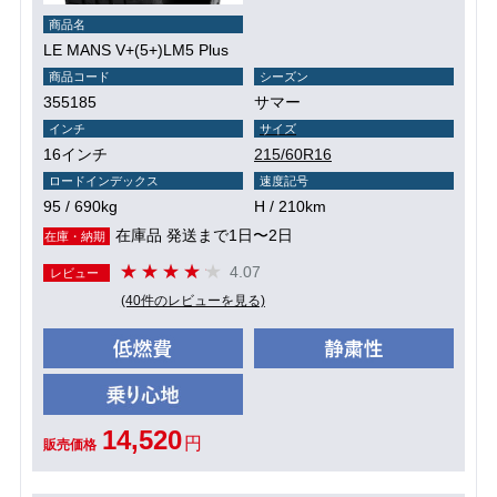
商品名
LE MANS V+(5+)LM5 Plus
商品コード
シーズン
355185
サマー
インチ
サイズ
16インチ
215/60R16
ロードインデックス
速度記号
95 / 690kg
H / 210km
在庫品 発送まで1日〜2日
在庫・納期
4.07
レビュー
(40件のレビューを見る)
14,520
円
販売価格