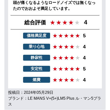
頭が痛くなるようなロードノイズでは無くなっ
たのでおおよそ満足しています。
4
総合評価
5
価格満足度
4
乗り心地
4
静寂性
5
安定性
4
燃費
投稿日：2024年05月29日
ブランド：LE MANS V+(5+)LM5 Plus ル・マン5プラ
ス