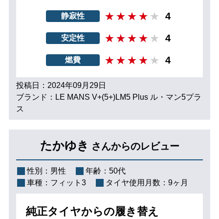
4
静寂性
4
安定性
4
燃費
投稿日：2024年09月29日
ブランド：LE MANS V+(5+)LM5 Plus ル・マン5プラ
ス
たかゆき
さんからのレビュー
性別：
男性
年齢：
50代
車種：
フィット3
タイヤ使用月数：
9ヶ月
純正タイヤからの履き替え