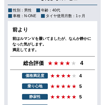
性別：
男性
年齢：
40代
車種：
N-ONE
タイヤ使用月数：
1ヶ月
前より
前はルマンⅤを履いてましたが、なんか静かに
なった気がします。
満足してます。
4
総合評価
4
価格満足度
5
乗り心地
5
静寂性