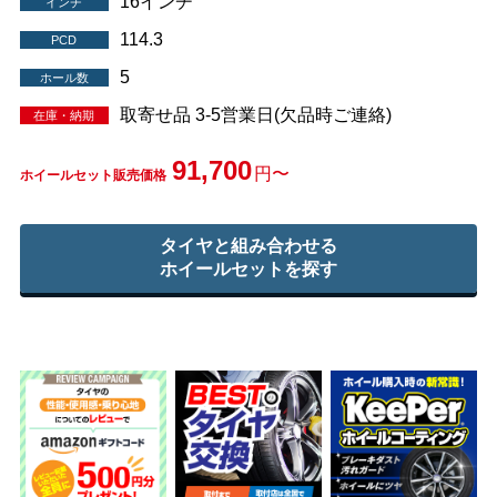
16インチ
インチ
114.3
PCD
5
ホール数
取寄せ品 3-5営業日(欠品時ご連絡)
在庫・納期
91,700
円〜
ホイールセット販売価格
タイヤと組み合わせる
ホイールセットを探す