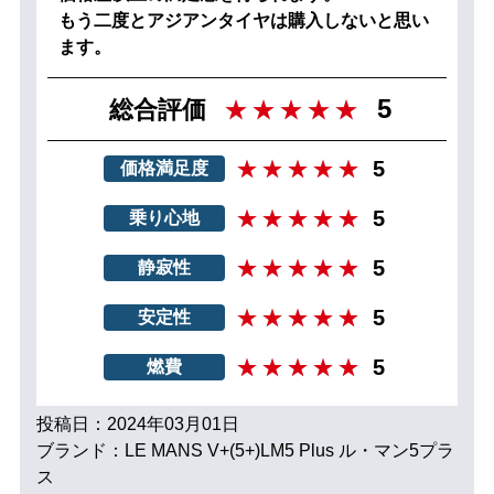
もう二度とアジアンタイヤは購入しないと思い
ます。
5
総合評価
5
価格満足度
5
乗り心地
5
静寂性
5
安定性
5
燃費
投稿日：2024年03月01日
ブランド：LE MANS V+(5+)LM5 Plus ル・マン5プラ
ス