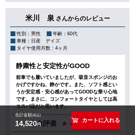
米川 泉
さんからのレビュー
性別：
男性
年齢：
60代
車種：
日産 デイズ
タイヤ使用月数：
4ヶ月
静粛性と安定性がGOOD
前車でも履いていましたが、吸音スポンジのお
かげですかね、静かです。また、ソフト感とい
うか安定感・安心感があってGOODな乗り心地
です。まさに、コンフォートタイヤとしては高
コスパ品だと思います。
合計金額
(税込)
カートに入れる
4
14,520
総合評価
円