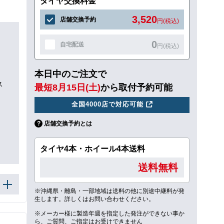
タイヤ交換料金
3,520
店舗交換予約
円(税込)
0
自宅配送
円(税込)
本日中のご注文で
ス
最短8月15日(土)
から取付予約可能
全国4000店で対応可能
店舗交換予約とは
タイヤ4本・ホイール4本送料
送料無料
※沖縄県・離島・一部地域は送料の他に別途中継料が発
生します。詳しくはお問い合わせください。
※メーカー様に製造年週を指定した発注ができない事か
ら、ご質問、ご指定はお受けできません