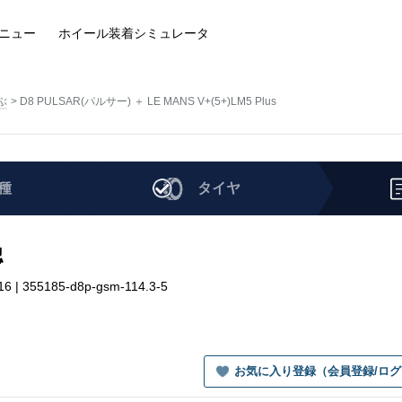
ニュー
ホイール装着
シミュレータ
ぶ
D8 PULSAR(パルサー) ＋ LE MANS V+(5+)LM5 Plus
種
タイヤ
認
 | 355185-d8p-gsm-114.3-5
お気に入り登録（会員登録/ロ