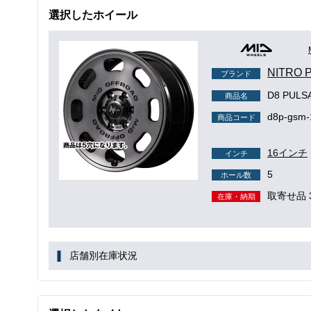
選択したホイール
NITRO
ブランド
D8 PUL
商品名
d8p-gsm-
商品コード
16インチ
インチ
5
ホール数
取寄せ品 
在庫・納期
店舗別在庫状況