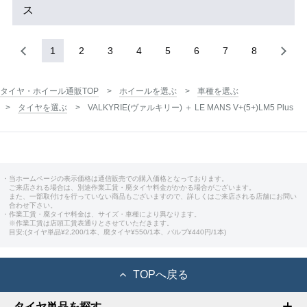
ス
1
2
3
4
5
6
7
8
タイヤ・ホイール通販TOP
ホイールを選ぶ
車種を選ぶ
タイヤを選ぶ
VALKYRIE(ヴァルキリー) ＋ LE MANS V+(5+)LM5 Plus
・当ホームページの表示価格は通信販売での購入価格となっております。
ご来店される場合は、別途作業工賃・廃タイヤ料金がかかる場合がございます。
また、一部取付けを行っていない商品もございますので、詳しくはご来店される店舗にお問い
合わせ下さい。
・作業工賃・廃タイヤ料金は、サイズ・車種により異なります。
※作業工賃は店頭工賃表通りとさせていただきます。
目安:(タイヤ単品¥2,200/1本、廃タイヤ¥550/1本、バルブ¥440円/1本)
TOPへ戻る
タイヤ単品を探す