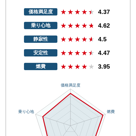
4.37
価格満足度
4.62
乗り心地
4.5
静寂性
4.47
安定性
3.95
燃費