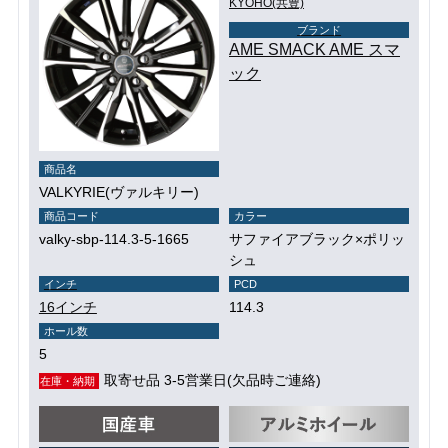
KYOHO(共豊)
ブランド
AME SMACK AME スマ
ック
商品名
VALKYRIE(ヴァルキリー)
商品コード
カラー
valky-sbp-114.3-5-1665
サファイアブラック×ポリッ
シュ
インチ
PCD
16インチ
114.3
ホール数
5
取寄せ品 3-5営業日(欠品時ご連絡)
在庫・納期