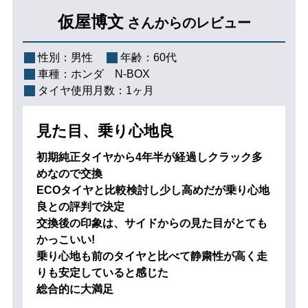
仮屋博文
さんからのレビュー
性別：
男性
年齢：
60代
車種：
ホンダ N-BOX
タイヤ使用月数：
1ヶ月
見た目、乗り心地良
初期純正タイヤから4年半が経過しクラック多
めなので交換
ECOタイヤと比較検討し少し高めだが乗り心地
良との評判で決定
交換後の印象は、サイドからの見た目がとても
かっこいい!
乗り心地も前のタイヤと比べて静粛性が高く走
りも安定していると感じた
総合的に大満足