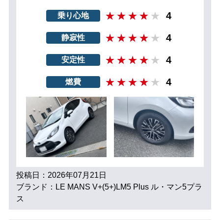
4
乗り心地
4
静寂性
4
安定性
4
燃費
投稿日：2026年07月21日
ブランド：LE MANS V+(5+)LM5 Plus ル・マン5プラ
ス