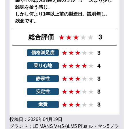
乗り心地は入れ換え前のブルーアースより少し
雑味を拾う感じ。
しかし何より1年以上前の製造日。説明無し。
残念です。
3
総合評価
3
価格満足度
4
乗り心地
3
静寂性
3
安定性
3
燃費
投稿日：2026年04月19日
ブランド：LE MANS V+(5+)LM5 Plus ル・マン5プラ