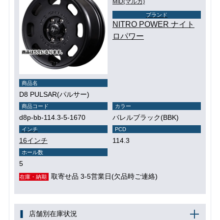
MID(マルカ)
ブランド
NITRO POWER ナイト
ロパワー
商品名
D8 PULSAR(パルサー)
商品コード
カラー
d8p-bb-114.3-5-1670
バレルブラック(BBK)
インチ
PCD
16インチ
114.3
ホール数
5
取寄せ品 3-5営業日(欠品時ご連絡)
在庫・納期
店舗別在庫状況