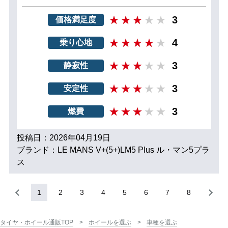
3
価格満足度
4
乗り心地
3
静寂性
3
安定性
3
燃費
投稿日：2026年04月19日
ブランド：LE MANS V+(5+)LM5 Plus ル・マン5プラ
ス
1
2
3
4
5
6
7
8
タイヤ・ホイール通販TOP
ホイールを選ぶ
車種を選ぶ