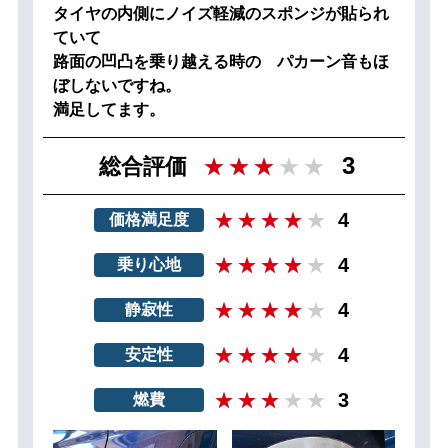
タイヤの内側にノイズ軽減のスポンジが貼られ
ていて
路面の凹凸を乗り越える時の パカーン音もほ
ぼしないですね。
満足してます。
3
総合評価
4
価格満足度
4
乗り心地
4
静寂性
4
安定性
3
燃費