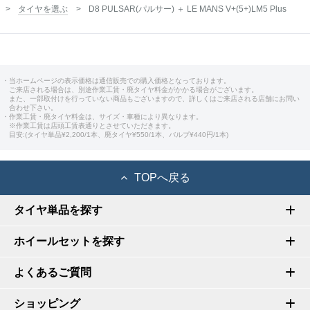
タイヤを選ぶ
D8 PULSAR(パルサー) ＋ LE MANS V+(5+)LM5 Plus
・当ホームページの表示価格は通信販売での購入価格となっております。
ご来店される場合は、別途作業工賃・廃タイヤ料金がかかる場合がございます。
また、一部取付けを行っていない商品もございますので、詳しくはご来店される店舗にお問い
合わせ下さい。
・作業工賃・廃タイヤ料金は、サイズ・車種により異なります。
※作業工賃は店頭工賃表通りとさせていただきます。
目安:(タイヤ単品¥2,200/1本、廃タイヤ¥550/1本、バルブ¥440円/1本)
TOPへ戻る
タイヤ単品を探す
ホイールセットを探す
よくあるご質問
ショッピング