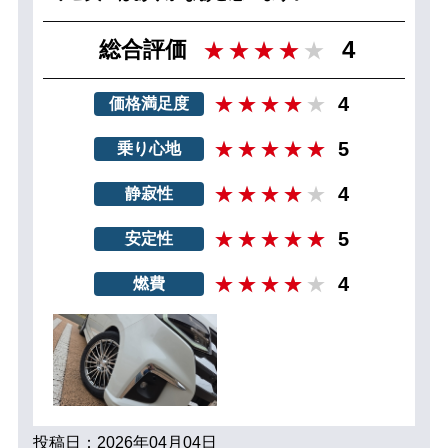
4
総合評価
4
価格満足度
5
乗り心地
4
静寂性
5
安定性
4
燃費
投稿日：2026年04月04日