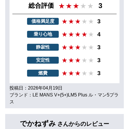
3
総合評価
3
価格満足度
4
乗り心地
3
静寂性
3
安定性
3
燃費
投稿日：2026年04月19日
ブランド：LE MANS V+(5+)LM5 Plus ル・マン5プラ
ス
でかねずみ
さんからのレビュー