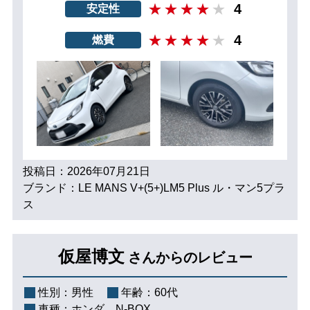
4
安定性
4
燃費
投稿日：2026年07月21日
ブランド：LE MANS V+(5+)LM5 Plus ル・マン5プラ
ス
仮屋博文
さんからのレビュー
性別：
男性
年齢：
60代
車種：
ホンダ N-BOX