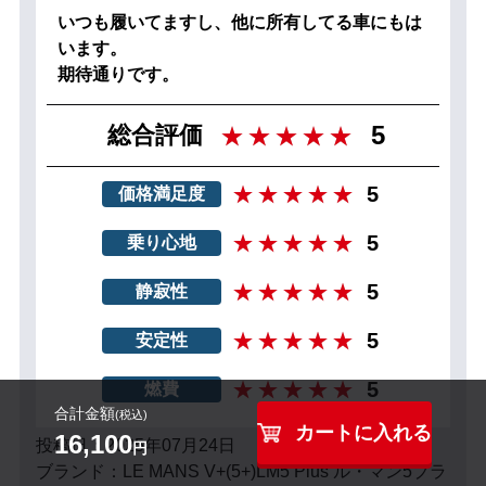
いつも履いてますし、他に所有してる車にもは
います。
期待通りです。
5
総合評価
5
価格満足度
5
乗り心地
5
静寂性
5
安定性
5
燃費
合計金額
(税込)
カートに入れる
16,100
投稿日：2025年07月24日
円
ブランド：LE MANS V+(5+)LM5 Plus ル・マン5プラ