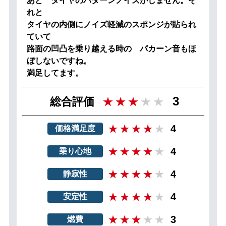
あと タイヤのパターンノイズがしません。そ
れと
タイヤの内側にノイズ軽減のスポンジが貼られ
ていて
路面の凹凸を乗り越える時の パカーン音もほ
ぼしないですね。
満足してます。
3
総合評価
4
価格満足度
4
乗り心地
4
静寂性
4
安定性
3
燃費