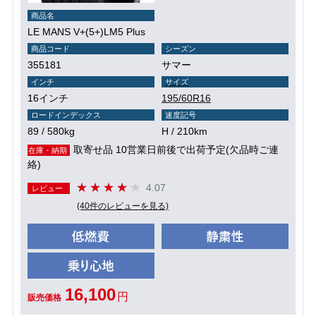
商品名
LE MANS V+(5+)LM5 Plus
商品コード
シーズン
355181
サマー
インチ
サイズ
16インチ
195/60R16
ロードインデックス
速度記号
89 / 580kg
H / 210km
取寄せ品 10営業日前後で出荷予定(欠品時ご連
在庫・納期
絡)
4.07
レビュー
(40件のレビューを見る)
16,100
円
販売価格