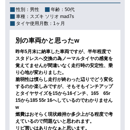
性別：
男性
年齢：
50代
車種：
スズキ ソリオ mad7s
タイヤ使用月数：
1ヶ月
別の車両かと思ったw
昨年5月末に納車した車両ですが、半年程度で
スタドレスへ交換の為ノーマルタイヤの感覚を
覚えてませんが間違いなく走行時の安定性、乗
り心地が変わりました。
脆弱性は慣らし走行が終わった辺りでどう変化
するのか楽しみですが、そもそもインチアップ
とタイヤサイズを15から16インチ、165 65r
15から185 55r 16へしているのでわかりません
w
燃費はおそらく現状維持か多少上がる程度で考
えているので問題ないと思われます。
リピ買いはありかなぁと思います。