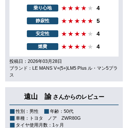
4
乗り心地
5
静寂性
4
安定性
4
燃費
投稿日：2026年03月28日
ブランド：LE MANS V+(5+)LM5 Plus ル・マン5プラ
ス
遠山 諭
さんからのレビュー
性別：
男性
年齢：
50代
車種：
トヨタ ノア ZWR80G
タイヤ使用月数：
1ヶ月