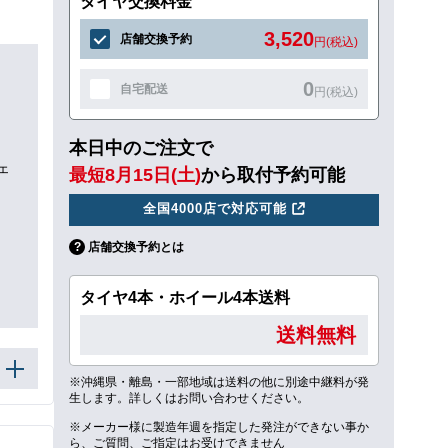
タイヤ交換料金
3,520
店舗交換予約
円(税込)
0
自宅配送
円(税込)
本日中のご注文で
ェ
最短8月15日(土)
から取付予約可能
全国4000店で対応可能
店舗交換予約とは
タイヤ4本・ホイール4本送料
送料無料
※沖縄県・離島・一部地域は送料の他に別途中継料が発
生します。詳しくはお問い合わせください。
※メーカー様に製造年週を指定した発注ができない事か
ら、ご質問、ご指定はお受けできません