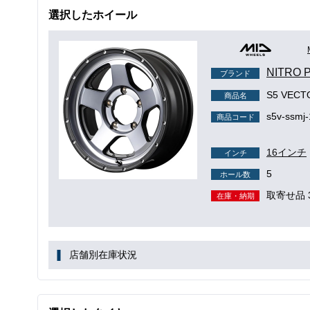
選択したホイール
NITRO
ブランド
S5 VEC
商品名
s5v-ssmj-
商品コード
16インチ
インチ
5
ホール数
取寄せ品 
在庫・納期
店舗別在庫状況