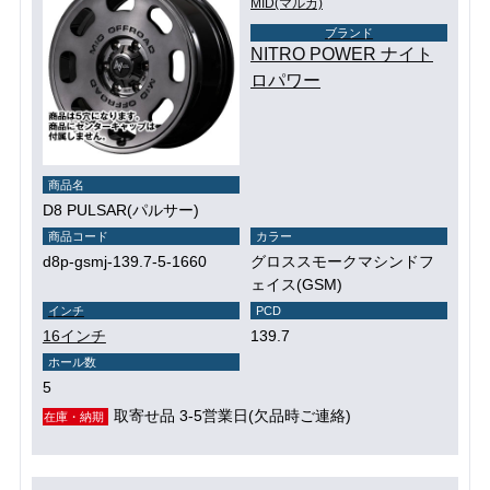
MID(マルカ)
ブランド
NITRO POWER ナイト
ロパワー
商品名
D8 PULSAR(パルサー)
商品コード
カラー
d8p-gsmj-139.7-5-1660
グロススモークマシンドフ
ェイス(GSM)
インチ
PCD
16インチ
139.7
ホール数
5
取寄せ品 3-5営業日(欠品時ご連絡)
在庫・納期