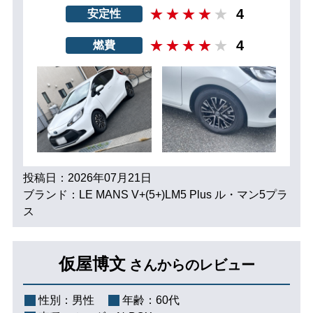
4
安定性
4
燃費
投稿日：2026年07月21日
ブランド：LE MANS V+(5+)LM5 Plus ル・マン5プラ
ス
仮屋博文
さんからのレビュー
性別：
男性
年齢：
60代