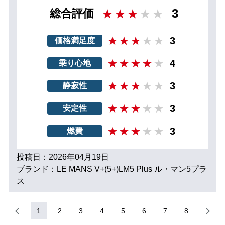
3
総合評価
3
価格満足度
4
乗り心地
3
静寂性
3
安定性
3
燃費
投稿日：2026年04月19日
ブランド：LE MANS V+(5+)LM5 Plus ル・マン5プラ
ス
1
2
3
4
5
6
7
8