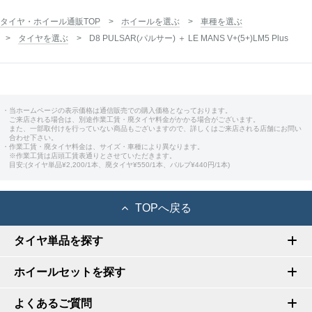
タイヤ・ホイール通販TOP
ホイールを選ぶ
車種を選ぶ
タイヤを選ぶ
D8 PULSAR(パルサー) ＋ LE MANS V+(5+)LM5 Plus
・当ホームページの表示価格は通信販売での購入価格となっております。
ご来店される場合は、別途作業工賃・廃タイヤ料金がかかる場合がございます。
また、一部取付けを行っていない商品もございますので、詳しくはご来店される店舗にお問い
合わせ下さい。
・作業工賃・廃タイヤ料金は、サイズ・車種により異なります。
※作業工賃は店頭工賃表通りとさせていただきます。
目安:(タイヤ単品¥2,200/1本、廃タイヤ¥550/1本、バルブ¥440円/1本)
TOPへ戻る
タイヤ単品を探す
ホイールセットを探す
よくあるご質問