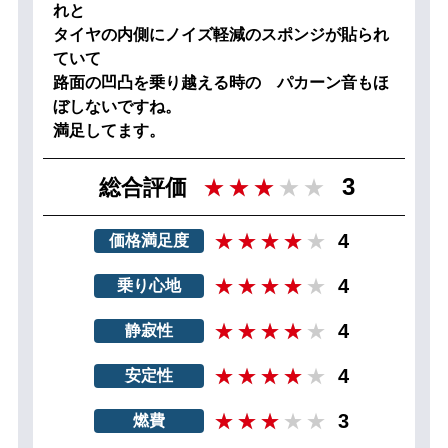
れと
タイヤの内側にノイズ軽減のスポンジが貼られ
ていて
路面の凹凸を乗り越える時の パカーン音もほ
ぼしないですね。
満足してます。
3
総合評価
4
価格満足度
4
乗り心地
4
静寂性
4
安定性
3
燃費