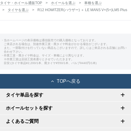
タイヤ・ホイール通販TOP
ホイールを選ぶ
車種を選ぶ
タイヤを選ぶ
R12 HOWITZER(ハウザー) ＋ LE MANS V+(5+)LM5 Plus
・当ホームページの表示価格は通信販売での購入価格となっております。
ご来店される場合は、別途作業工賃・廃タイヤ料金がかかる場合がございます。
また、一部取付けを行っていない商品もございますので、詳しくはご来店される店舗にお問い
合わせ下さい。
・作業工賃・廃タイヤ料金は、サイズ・車種により異なります。
※作業工賃は店頭工賃表通りとさせていただきます。
目安:(タイヤ単品¥2,200/1本、廃タイヤ¥550/1本、バルブ¥440円/1本)
TOPへ戻る
タイヤ単品を探す
ホイールセットを探す
よくあるご質問