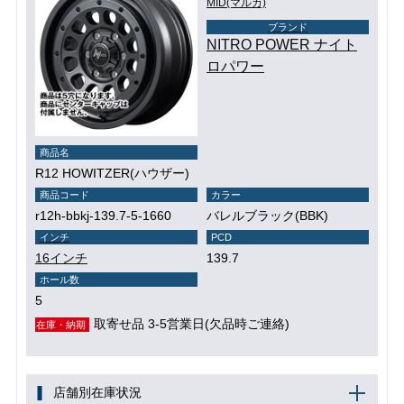
MID(マルカ)
ブランド
NITRO POWER ナイト
ロパワー
商品名
R12 HOWITZER(ハウザー)
商品コード
カラー
r12h-bbkj-139.7-5-1660
バレルブラック(BBK)
インチ
PCD
16インチ
139.7
ホール数
5
取寄せ品 3-5営業日(欠品時ご連絡)
在庫・納期
店舗別在庫状況