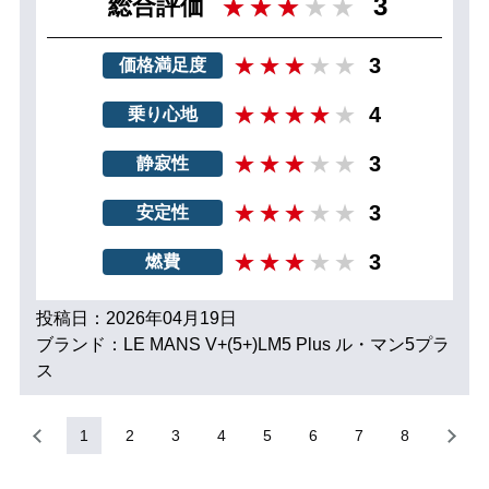
3
総合評価
3
価格満足度
4
乗り心地
3
静寂性
3
安定性
3
燃費
投稿日：2026年04月19日
ブランド：LE MANS V+(5+)LM5 Plus ル・マン5プラ
ス
1
2
3
4
5
6
7
8