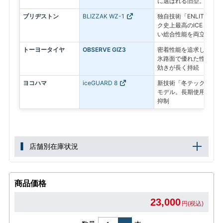
に選ばれる旧型。
ブリヂストン
BLIZZAK WZ-1
独自技術「ENLITEN
ク史上最高のICEコン
い総合性能を両立した最
トーヨータイヤ
OBSERVE GIZ3
密着性能を追求したプレ
氷路面で優れた性能を発
効きが長く持続
ヨコハマ
iceGUARD 8
新技術「冬テック」で氷
モデル。長期使用後も氷
抑制
店舗別在庫状況
商品価格
23,000
円(税込)