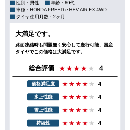
性別：
男性
年齢：
60代
車種：
HONDA FREED e:HEV AIR EX 4WD
タイヤ使用月数：
2ヶ月
大満足です。
路面凍結時も問題無く安心して走行可能、国産
タイヤでこの価格は大満足です。
4
総合評価
4
価格満足度
4
氷上性能
4
雪上性能
4
持続性