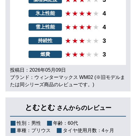
4
氷上性能
4
雪上性能
3
持続性
3
燃費
投稿日：2026年05月09日
ブランド：ウィンターマックス WM02 (※旧モデルま
たは同シリーズ商品のレビューです。)
とむとむ
さんからのレビュー
性別：
男性
年齢：
60代
車種：
プリウス
タイヤ使用月数：
4ヶ月