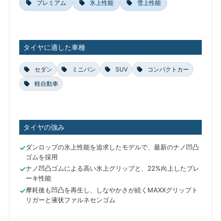
プレミアム
氷上性能
雪上性能
タイヤに適した車種
セダン
ミニバン
SUV
コンパクトカー
軽自動車
タイヤの強み
ダンロップの氷上性能を追求したモデルで、最新のナノ凹凸
ゴムを採用
ナノ凹凸ゴムによる高い氷上グリップと、22%向上したブレ
ーキ性能
摩耗後も凹凸を再生し、しなやかさが続くMAXXグリップト
リガーと液状ファルネセンゴム