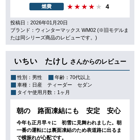
4
燃費
投稿日：2026年01月20日
ブランド：ウィンターマックス WM02 (※旧モデルま
たは同シリーズ商品のレビューです。)
いちい たけし
さんからのレビュー
性別：
男性
年齢：
70代以上
車種：
日産 ティーダー セダン
タイヤ使用月数：
1ヶ月
朝の 路面凍結にも 安定 安心
今年も正月早々に 初雪に見舞われました。朝
一番の運転には裏面凍結のため表道路に出るま
で横振れが心配です。