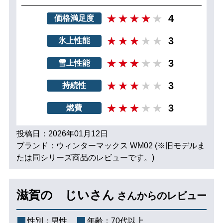
4
価格満足度
3
氷上性能
3
雪上性能
3
持続性
3
燃費
投稿日：2026年01月12日
ブランド：ウィンターマックス WM02 (※旧モデルま
たは同シリーズ商品のレビューです。)
滋賀の じいさん
さんからのレビュー
性別：
男性
年齢：
70代以上