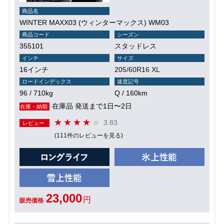
商品名
WINTER MAXX03 (ウィンターマックス) WM03
商品コード
シーズン
355101
スタッドレス
インチ
サイズ
16インチ
205/60R16 XL
ロードインデックス
速度記号
96 / 710kg
Q / 160km
在庫品 発送まで1日〜2日
在庫・納期
3.83
レビュー
(111件のレビューを見る)
23,000
円
販売価格