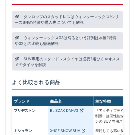
ダンロップのスタッドレスはウィンターマックス!シリ
ーズ6種の特徴や購入先についても解説
ウィンターマックス03は滑るという評判は本当?特長
や02との比較も徹底解説
SUV専用のスタッドレスタイヤは必要?選び方やオスス
メのタイヤを解説
よく比較される商品
ブランド
商品名
主な特徴
ブリヂストン
BLIZZAK DM-V3
「アクティブ発泡ゴム 
制動・旋回性能を追求し
ンの SUV 専用スタッド
ミシュラン
X-ICE SNOW SUV
摩耗しても高い制動力が