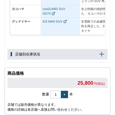
ュランの SUV 専用ス
ヨコハマ
iceGUARD SUV
氷上性能の持続性と燃費
G075
た、ヨコハマの SUV 
グッドイヤー
ICE NAVI SUV
氷雪路での走破性とドラ
性を両立した、SUV専
タイヤ
店舗別在庫状況
商品価格
25,800
円(税込)
数量
本
店舗では販売価格が異なります。
価格の詳細は各店舗へ直接お問い合わせください。