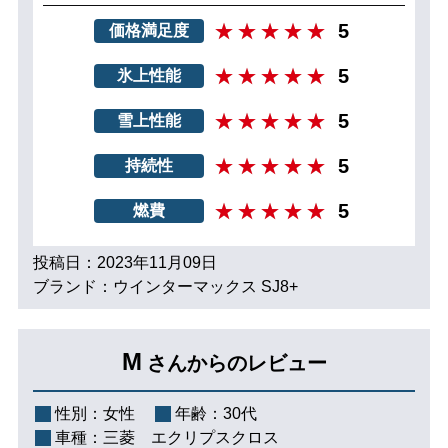
5
価格満足度
5
氷上性能
5
雪上性能
5
持続性
5
燃費
投稿日：2023年11月09日
ブランド：ウインターマックス SJ8+
M
さんからのレビュー
性別：
女性
年齢：
30代
車種：
三菱 エクリプスクロス