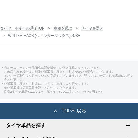
タイヤ・ホイール通販TOP
車種を選ぶ
タイヤを選ぶ
WINTER MAXX (ウィンターマックス) SJ8+
・当ホームページの表示価格は通信販売での購入価格となっております。
ご来店される場合は、別途作業工賃・廃タイヤ料金がかかる場合がございます。
また、一部取付けを行っていない商品もございますので、詳しくはご来店される店舗にお問い
合わせ下さい。
・作業工賃・廃タイヤ料金は、サイズ・車種により異なります。
※作業工賃は店頭工賃表通りとさせていただきます。
目安:(タイヤ単品¥2,200/1本、廃タイヤ¥550/1本、バルブ¥440円/1本)
TOPへ戻る
タイヤ単品を探す