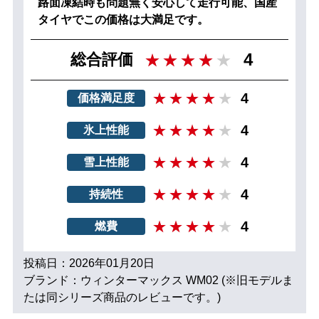
路面凍結時も問題無く安心して走行可能、国産
タイヤでこの価格は大満足です。
4
総合評価
4
価格満足度
4
氷上性能
4
雪上性能
4
持続性
4
燃費
投稿日：2026年01月20日
ブランド：ウィンターマックス WM02 (※旧モデルま
たは同シリーズ商品のレビューです。)