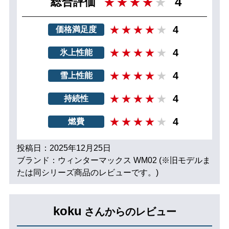
4
総合評価
4
価格満足度
4
氷上性能
4
雪上性能
4
持続性
4
燃費
投稿日：2025年12月25日
ブランド：ウィンターマックス WM02 (※旧モデルま
たは同シリーズ商品のレビューです。)
koku
さんからのレビュー