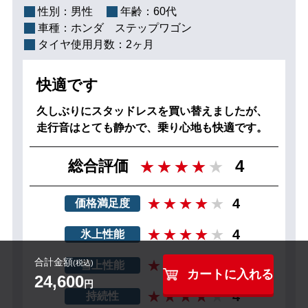
性別：
男性
年齢：
60代
車種：
ホンダ ステップワゴン
タイヤ使用月数：
2ヶ月
快適です
久しぶりにスタッドレスを買い替えましたが、
走行音はとても静かで、乗り心地も快適です。
4
総合評価
4
価格満足度
4
氷上性能
合計金額
4
(税込)
雪上性能
カートに入れる
24,600
円
4
持続性