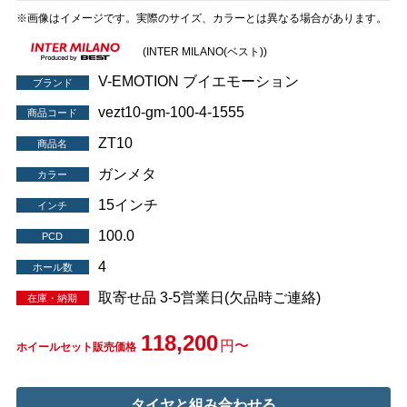
※画像はイメージです。実際のサイズ、カラーとは異なる場合があります。
(INTER MILANO(ベスト))
V-EMOTION ブイエモーション
ブランド
vezt10-gm-100-4-1555
商品コード
ZT10
商品名
ガンメタ
カラー
15インチ
インチ
100.0
PCD
4
ホール数
取寄せ品 3-5営業日(欠品時ご連絡)
在庫・納期
118,200
円〜
ホイールセット販売価格
タイヤと組み合わせる