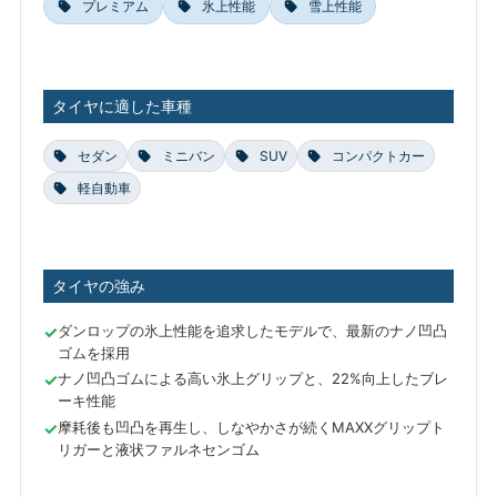
プレミアム
氷上性能
雪上性能
タイヤに適した車種
セダン
ミニバン
SUV
コンパクトカー
軽自動車
タイヤの強み
ダンロップの氷上性能を追求したモデルで、最新のナノ凹凸
ゴムを採用
ナノ凹凸ゴムによる高い氷上グリップと、22%向上したブレ
ーキ性能
摩耗後も凹凸を再生し、しなやかさが続くMAXXグリップト
リガーと液状ファルネセンゴム