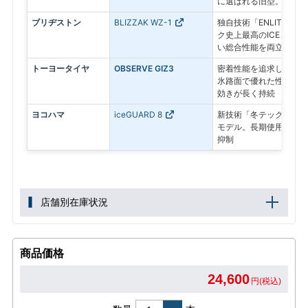
に選ばれる旧型。
ブリヂストン
BLIZZAK WZ-1
独自技術「ENLITEN
ク史上最高のICEコン
い総合性能を両立した最
トーヨータイヤ
OBSERVE GIZ3
密着性能を追求したプレ
氷路面で優れた性能を発
効きが長く持続
ヨコハマ
iceGUARD 8
新技術「冬テック」で氷
モデル。長期使用後も氷
抑制
店舗別在庫状況
商品価格
24,600
円(税込)