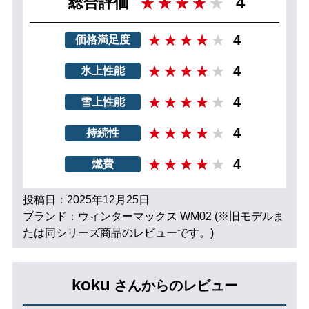
4
総合評価
4
価格満足度
4
氷上性能
4
雪上性能
4
持続性
4
燃費
投稿日：2025年12月25日
ブランド：ウィンターマックス WM02 (※旧モデルま
たは同シリーズ商品のレビューです。)
koku
さんからのレビュー