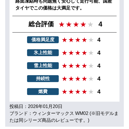
路面凍結時も問題無く安心して走行可能、国産
タイヤでこの価格は大満足です。
4
総合評価
4
価格満足度
4
氷上性能
4
雪上性能
4
持続性
4
燃費
投稿日：2026年01月20日
ブランド：ウィンターマックス WM02 (※旧モデルま
たは同シリーズ商品のレビューです。)