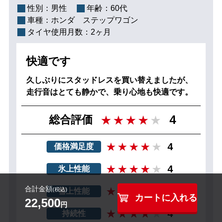
性別：
男性
年齢：
60代
車種：
ホンダ ステップワゴン
タイヤ使用月数：
2ヶ月
快適です
久しぶりにスタッドレスを買い替えましたが、
走行音はとても静かで、乗り心地も快適です。
4
総合評価
4
価格満足度
4
氷上性能
合計金額
4
(税込)
雪上性能
カートに入れる
22,500
円
4
持続性