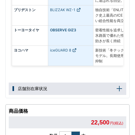
に選ばれる旧型。
ブリヂストン
BLIZZAK WZ-1
独自技術「ENLITEN
ク史上最高のICEコン
い総合性能を両立した最
トーヨータイヤ
OBSERVE GIZ3
密着性能を追求したプレ
氷路面で優れた性能を発
効きが長く持続
ヨコハマ
iceGUARD 8
新技術「冬テック」で氷
モデル。長期使用後も氷
抑制
店舗別在庫状況
商品価格
22,500
円(税込)