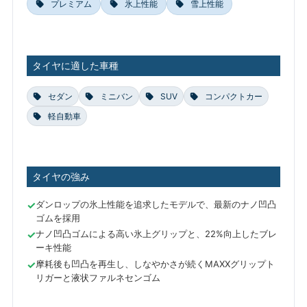
プレミアム
氷上性能
雪上性能
タイヤに適した車種
セダン
ミニバン
SUV
コンパクトカー
軽自動車
タイヤの強み
ダンロップの氷上性能を追求したモデルで、最新のナノ凹凸
ゴムを採用
ナノ凹凸ゴムによる高い氷上グリップと、22%向上したブレ
ーキ性能
摩耗後も凹凸を再生し、しなやかさが続くMAXXグリップト
リガーと液状ファルネセンゴム