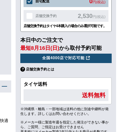
0
自宅配送
円(税込)
2,530
店舗交換予約
円(税込)
店舗交換予約はタイヤ4本購入の場合のみ選択可能です。
本日中のご注文で
最短8月16日(日)
から取付予約可能
全国4000店で対応可能
店舗交換予約とは
タイヤ送料
送料無料
※沖縄県・離島・一部地域は送料の他に別途中継料が発
生します。詳しくはお問い合わせください。
快適
※メーカー様に製造年週を指定した発注ができない事か
ら、ご質問、ご指定はお受けできません
基本的にはメーカー製造1年以内となる商品が多数です