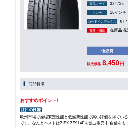
324735
商品コード
16インチ
インチ
87 /
ロードインデックス
在庫品 発
在庫・納期
8,450
円
販売価格
商品特徴
おすすめポイント!
注目の性能
欧州市場で操縦安定性能と低燃費性能で高い評価を得ている
です。なんとベストはZIEX ZE914Fを独占販売中!自信を