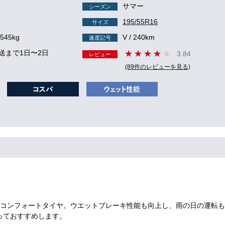
サマー
シーズン
195/55R16
サイズ
 545kg
V / 240km
速度記号
送まで1日〜2日
3.84
レビュー
(89件のレビューを見る)
コンフォートタイヤ。ウエットブレーキ性能も向上し、雨の日の運転も
もっておすすめします。