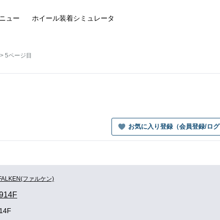
ニュー
ホイール装着
シミュレータ
5ページ目
お気に入り登録（会員登録/ロ
FALKEN(ファルケン)
914F
14F