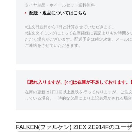
タイヤ単品・ホイールセット送料無料
配送・返品についてはこちら
○注文日翌日から1日と計算させていただきます。
○注文タイミングによって在庫確保に表記よりもお時間を
ただく場合がございます。配送予定は確定次第、メールに
ご連絡をさせていただきます。
【恐れ入りますが、[○○]は在庫が不足しております
在庫の更新は1日1回以上反映を行っておりますが、ご注
している場合、一時的な欠品により上記表示がされる場合
FALKEN(ファルケン) ZIEX ZE914Fのユ