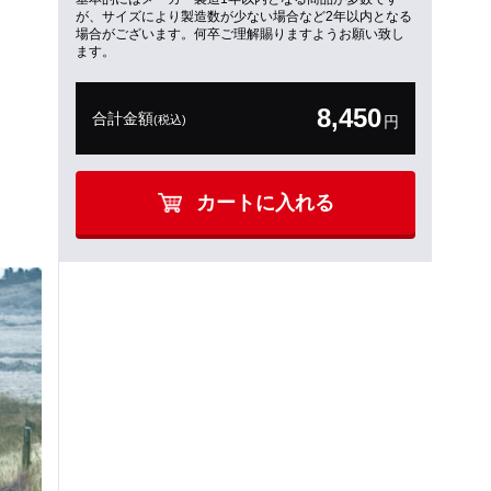
が、サイズにより製造数が少ない場合など2年以内となる
場合がございます。何卒ご理解賜りますようお願い致し
ます。
8,450
合計金額
(税込)
円
カートに入れる