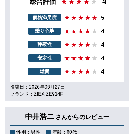
4
総合評価
5
価格満足度
4
乗り心地
4
静寂性
4
安定性
4
燃費
投稿日：2026年06月27日
ブランド：ZIEX ZE914F
中井浩二
さんからのレビュー
性別：
男性
年齢：
60代