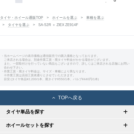
8
タイヤ・ホイール通販TOP
ホイールを選ぶ
車種を選ぶ
タイヤを選ぶ
SA-52R ＋ ZIEX ZE914F
・当ホームページの表示価格は通信販売での購入価格となっております。
ご来店される場合は、別途作業工賃・廃タイヤ料金がかかる場合がございます。
また、一部取付けを行っていない商品もございますので、詳しくはご来店される店舗にお問い
合わせ下さい。
・作業工賃・廃タイヤ料金は、サイズ・車種により異なります。
※作業工賃は店頭工賃表通りとさせていただきます。
目安:(タイヤ単品¥2,200/1本、廃タイヤ¥550/1本、バルブ¥440円/1本)
TOPへ戻る
タイヤ単品を探す
ホイールセットを探す