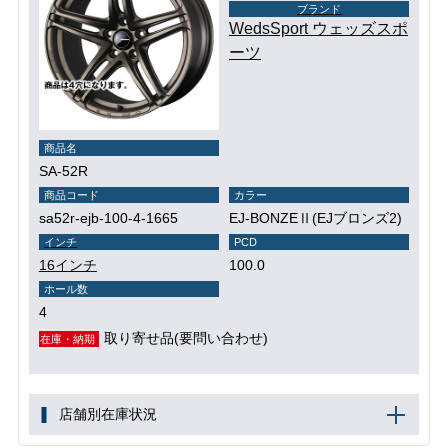
ブランド
WedsSport ウェッズスポ
ーツ
商品名
SA-52R
商品コード
カラー
sa52r-ejb-100-4-1665
EJ-BONZEⅡ(EJブロンズ2)
インチ
PCD
16インチ
100.0
ホール数
4
取り寄せ品(要問い合わせ)
在庫・納期
店舗別在庫状況