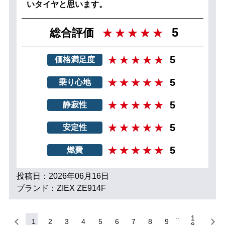
いタイヤと思います。
5
総合評価
5
価格満足度
5
乗り心地
5
静寂性
5
安定性
5
燃費
投稿日：2026年06月16日
ブランド：ZIEX ZE914F
1
1
2
3
4
5
6
7
8
9