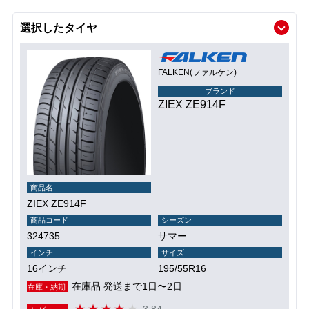
選択したタイヤ
FALKEN(ファルケン)
ブランド
ZIEX ZE914F
商品名
ZIEX ZE914F
商品コード
シーズン
324735
サマー
インチ
サイズ
16インチ
195/55R16
在庫品 発送まで1日〜2日
在庫・納期
3.84