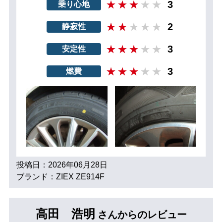
3
乗り心地
2
静寂性
3
安定性
3
燃費
投稿日：2026年06月28日
ブランド：ZIEX ZE914F
高田 浩明
さんからのレビュー