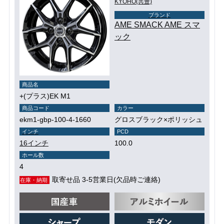
KYOHO(共豊)
ブランド
AME SMACK AME スマ
ック
商品名
+(プラス)EK M1
商品コード
カラー
ekm1-gbp-100-4-1660
グロスブラック×ポリッシュ
インチ
PCD
16インチ
100.0
ホール数
4
取寄せ品 3-5営業日(欠品時ご連絡)
在庫・納期