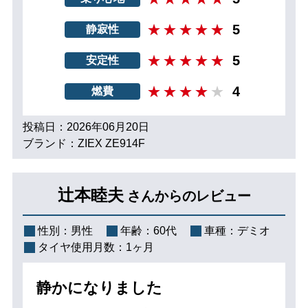
5
静寂性
5
安定性
4
燃費
投稿日：2026年06月20日
ブランド：ZIEX ZE914F
辻本睦夫
さんからのレビュー
性別：
男性
年齢：
60代
車種：
デミオ
タイヤ使用月数：
1ヶ月
静かになりました