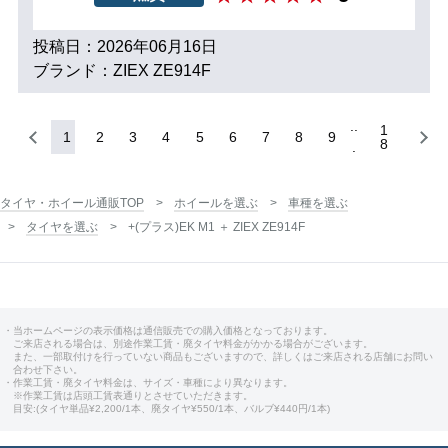
投稿日：2026年06月16日
ブランド：ZIEX ZE914F
1
1
2
3
4
5
6
7
8
9
8
タイヤ・ホイール通販TOP
ホイールを選ぶ
車種を選ぶ
タイヤを選ぶ
+(プラス)EK M1 ＋ ZIEX ZE914F
・当ホームページの表示価格は通信販売での購入価格となっております。
ご来店される場合は、別途作業工賃・廃タイヤ料金がかかる場合がございます。
また、一部取付けを行っていない商品もございますので、詳しくはご来店される店舗にお問い
合わせ下さい。
・作業工賃・廃タイヤ料金は、サイズ・車種により異なります。
※作業工賃は店頭工賃表通りとさせていただきます。
目安:(タイヤ単品¥2,200/1本、廃タイヤ¥550/1本、バルブ¥440円/1本)