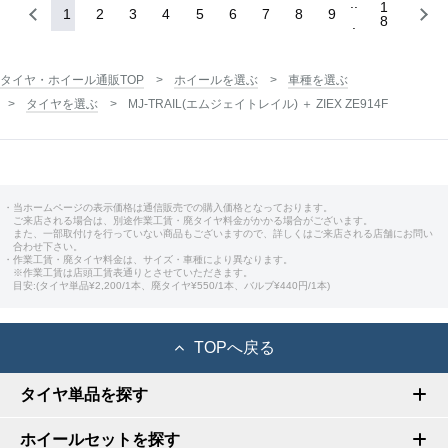
1
1
2
3
4
5
6
7
8
9
8
タイヤ・ホイール通販TOP
ホイールを選ぶ
車種を選ぶ
タイヤを選ぶ
MJ-TRAIL(エムジェイトレイル) ＋ ZIEX ZE914F
・当ホームページの表示価格は通信販売での購入価格となっております。
ご来店される場合は、別途作業工賃・廃タイヤ料金がかかる場合がございます。
また、一部取付けを行っていない商品もございますので、詳しくはご来店される店舗にお問い
合わせ下さい。
・作業工賃・廃タイヤ料金は、サイズ・車種により異なります。
※作業工賃は店頭工賃表通りとさせていただきます。
目安:(タイヤ単品¥2,200/1本、廃タイヤ¥550/1本、バルブ¥440円/1本)
TOPへ戻る
タイヤ単品を探す
ホイールセットを探す