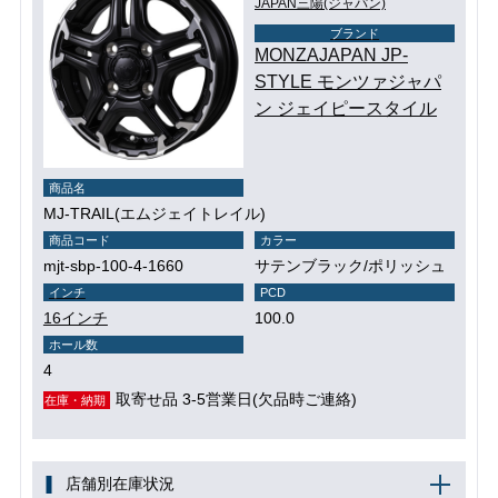
JAPAN三陽(ジャパン)
ブランド
MONZAJAPAN JP-
STYLE モンツァジャパ
ン ジェイピースタイル
商品名
MJ-TRAIL(エムジェイトレイル)
商品コード
カラー
mjt-sbp-100-4-1660
サテンブラック/ポリッシュ
インチ
PCD
16インチ
100.0
ホール数
4
取寄せ品 3-5営業日(欠品時ご連絡)
在庫・納期
店舗別在庫状況