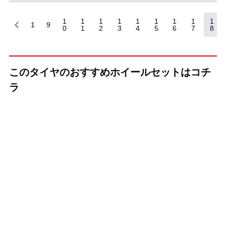
1
1
1
1
1
1
1
1
1
1
9
0
1
2
3
4
5
6
7
8
このタイヤのおすすめホイールセットはコチ
ラ
（KYOHO(共豊)）
（KYOHO(共豊)）
（KYOHO(共豊)）
+(プラス)EK M1
CREST(クレス
CREST(クレス
ト)
ト)
インチ