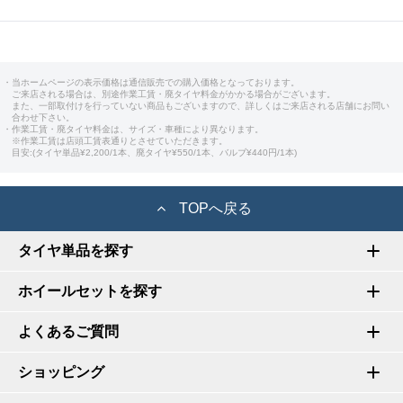
・当ホームページの表示価格は通信販売での購入価格となっております。
ご来店される場合は、別途作業工賃・廃タイヤ料金がかかる場合がございます。
また、一部取付けを行っていない商品もございますので、詳しくはご来店される店舗にお問い
合わせ下さい。
・作業工賃・廃タイヤ料金は、サイズ・車種により異なります。
※作業工賃は店頭工賃表通りとさせていただきます。
目安:(タイヤ単品¥2,200/1本、廃タイヤ¥550/1本、バルブ¥440円/1本)
TOPへ戻る
タイヤ単品を探す
ホイールセットを探す
よくあるご質問
ショッピング