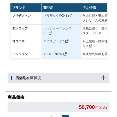
ブランド
商品名
主な特徴
ブリヂストン
ブリザックWZ-1
氷上性能と安心感を最優
クシリーズの最新モデル
ダンロップ
ウィンターマックス
摩耗に強く、長く使いや
03
スタッドレス
ヨコハマ
アイスガード7
氷上性能・静粛性・ロン
ンス型
ミシュラン
X-ICE SNOW
高速や乾燥路も重視した
店舗別在庫状況
商品価格
56,700
円(税込)