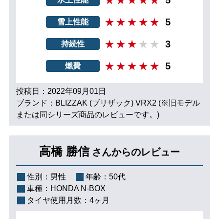
5
雪上性能
3
持続性
5
燃費
投稿日：2022年09月01日
ブランド：BLIZZAK (ブリザック) VRX2 (※旧モデル
または同シリーズ商品のレビューです。)
高橋 勝信
さんからのレビュー
性別：
男性
年齢：
50代
車種：
HONDA N-BOX
タイヤ使用月数：
4ヶ月