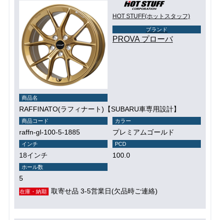
HOT STUFF(ホットスタッフ)
ブランド
PROVA プローバ
商品名
RAFFINATO(ラフィナート)【SUBARU車専用設計】
商品コード
カラー
raffn-gl-100-5-1885
プレミアムゴールド
インチ
PCD
18インチ
100.0
ホール数
5
取寄せ品 3-5営業日(欠品時ご連絡)
在庫・納期