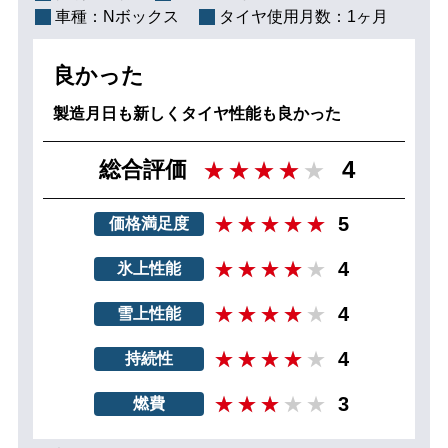
車種：
Nボックス
タイヤ使用月数：
1ヶ月
良かった
製造月日も新しくタイヤ性能も良かった
4
総合評価
5
価格満足度
4
氷上性能
4
雪上性能
4
持続性
3
燃費