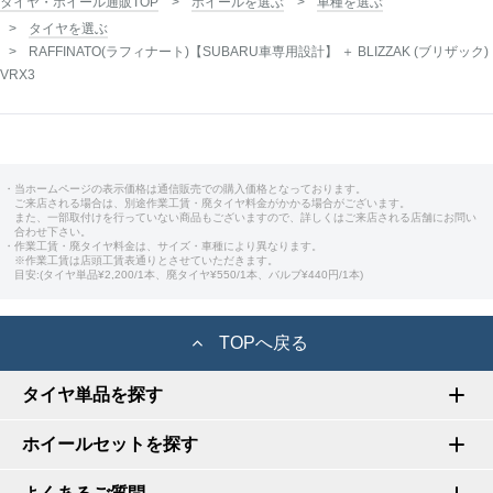
タイヤ・ホイール通販TOP
ホイールを選ぶ
車種を選ぶ
タイヤを選ぶ
RAFFINATO(ラフィナート)【SUBARU車専用設計】 ＋ BLIZZAK (ブリザック)
VRX3
・当ホームページの表示価格は通信販売での購入価格となっております。
ご来店される場合は、別途作業工賃・廃タイヤ料金がかかる場合がございます。
また、一部取付けを行っていない商品もございますので、詳しくはご来店される店舗にお問い
合わせ下さい。
・作業工賃・廃タイヤ料金は、サイズ・車種により異なります。
※作業工賃は店頭工賃表通りとさせていただきます。
目安:(タイヤ単品¥2,200/1本、廃タイヤ¥550/1本、バルブ¥440円/1本)
TOPへ戻る
タイヤ単品を探す
ホイールセットを探す