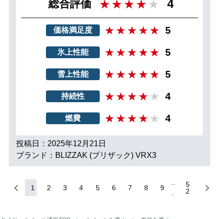
4
総合評価
5
価格満足度
5
氷上性能
5
雪上性能
4
持続性
4
燃費
投稿日：2025年12月21日
ブランド：BLIZZAK (ブリザック) VRX3
5
1
2
3
4
5
6
7
8
9
2