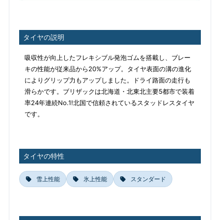
タイヤの説明
吸収性が向上したフレキシブル発泡ゴムを搭載し、ブレー
キの性能が従来品から20%アップ。タイヤ表面の溝の進化
によりグリップ力もアップしました。ドライ路面の走行も
滑らかです。ブリザックは北海道・北東北主要5都市で装着
率24年連続No.1!北国で信頼されているスタッドレスタイヤ
です。
タイヤの特性
雪上性能
氷上性能
スタンダード