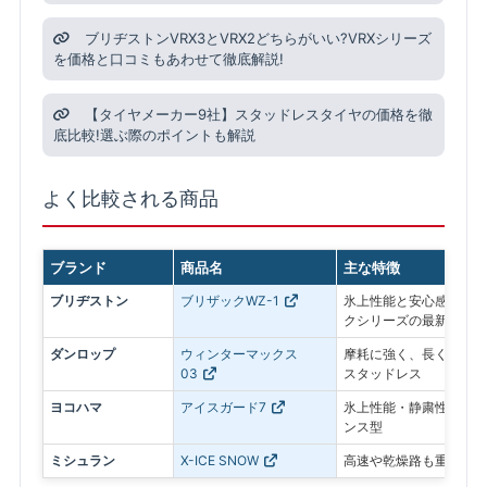
ブリヂストンVRX3とVRX2どちらがいい?VRXシリーズ
を価格と口コミもあわせて徹底解説!
【タイヤメーカー9社】スタッドレスタイヤの価格を徹
底比較!選ぶ際のポイントも解説
よく比較される商品
ブランド
商品名
主な特徴
ブリヂストン
ブリザックWZ-1
氷上性能と安心感を最優
クシリーズの最新モデル
ダンロップ
ウィンターマックス
摩耗に強く、長く使いや
03
スタッドレス
ヨコハマ
アイスガード7
氷上性能・静粛性・ロン
ンス型
ミシュラン
X-ICE SNOW
高速や乾燥路も重視した