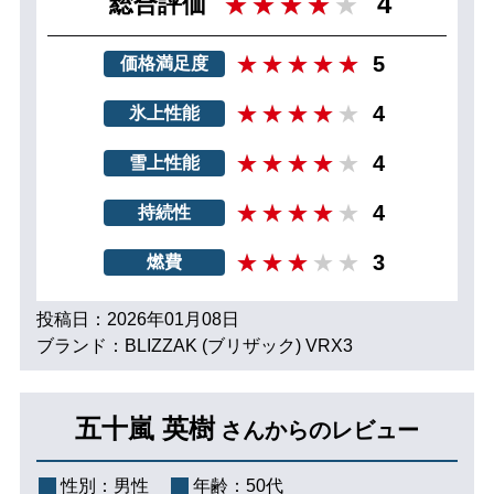
4
総合評価
5
価格満足度
4
氷上性能
4
雪上性能
4
持続性
3
燃費
投稿日：2026年01月08日
ブランド：BLIZZAK (ブリザック) VRX3
五十嵐 英樹
さんからのレビュー
性別：
男性
年齢：
50代