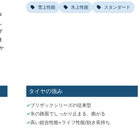
雪上性能
氷上性能
スタンダード
タ
し
ザ
連
ヤ
タイヤの強み
ブリザックシリーズの従来型
氷の路面でしっかり止まる、曲がる
高い総合性能+ライフ性能/効き長持ち