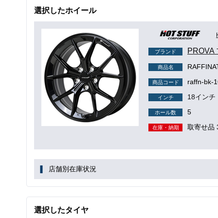
選択したホイール
PROVA
ブランド
RAFFI
商品名
raffn-bk-
商品コード
18インチ
インチ
5
ホール数
取寄せ品 
在庫・納期
店舗別在庫状況
選択したタイヤ