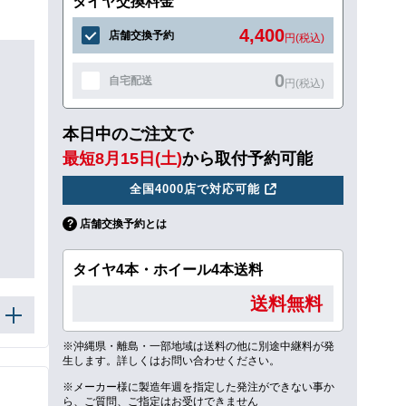
タイヤ交換料金
4,400
店舗交換予約
円(税込)
0
自宅配送
円(税込)
本日中のご注文で
最短8月15日(土)
から取付予約可能
全国4000店で対応可能
店舗交換予約とは
タイヤ4本・ホイール4本送料
送料無料
※沖縄県・離島・一部地域は送料の他に別途中継料が発
生します。詳しくはお問い合わせください。
※メーカー様に製造年週を指定した発注ができない事か
ら、ご質問、ご指定はお受けできません