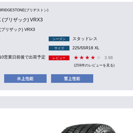
BRIDGESTONE(ブリヂストン)
K (ブリザック) VRX3
K (ブリザック) VRX3
4
スタッドレス
シーズン
225/55R18 XL
サイズ
 10営業日前後で出荷予定
3.98
レビュー
(259件のレビューを見る)