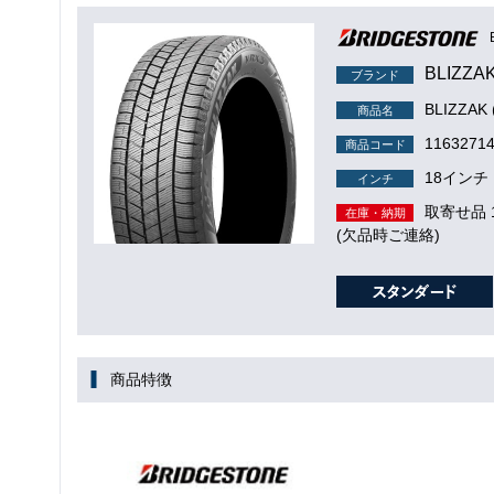
BLIZZA
ブランド
BLIZZA
商品名
1163271
商品コード
18インチ
インチ
取寄せ品
在庫・納期
(欠品時ご連絡)
商品特徴