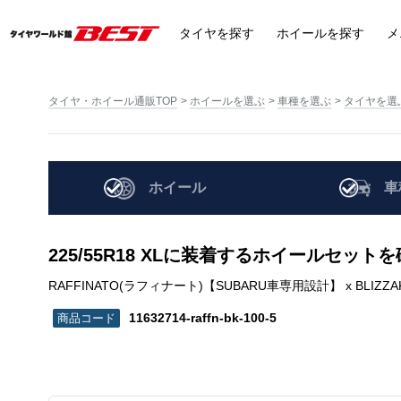
タイヤ
を探す
ホイール
を探す
メ
タイヤ・ホイール通販TOP
ホイールを選ぶ
車種を選ぶ
タイヤを選
ホイール
車
225/55R18 XLに装着するホイールセット
RAFFINATO(ラフィナート)【SUBARU車専用設計】 x BLIZZAK (ブリザッ
11632714-raffn-bk-100-5