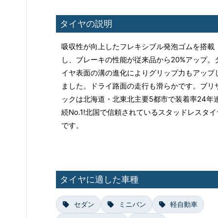
タイヤの説明
吸収性が向上したフレキシブル発泡ゴムを搭載
し、ブレーキの性能が従来品から20%アップ。
イヤ表面の溝の進化によりグリップ力もアップ
ました。ドライ路面の走行も滑らかです。ブリ
ックは北海道・北東北主要5都市で装着率24年
続No.1!北国で信頼されているスタッドレスタイ
です。
タイヤに適した車種
セダン
ミニバン
軽自動車