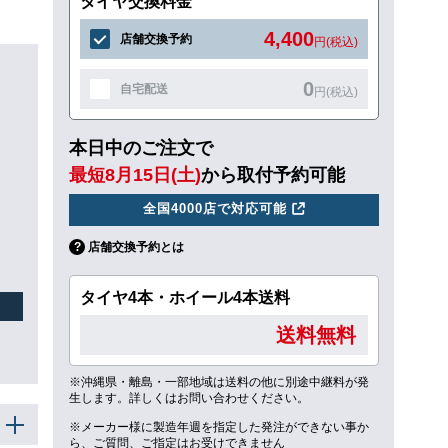
タイヤ交換料金
4,400
店舗交換予約
円(税込)
0
自宅配送
円(税込)
本日中のご注文で
ュ
最短8月15日(土)
から取付予約可能
全国4000店で対応可能
店舗交換予約とは
タイヤ4本・ホイール4本送料
送料無料
※沖縄県・離島・一部地域は送料の他に別途中継料が発
生します。詳しくはお問い合わせください。
※メーカー様に製造年週を指定した発注ができない事か
ら、ご質問、ご指定はお受けできません