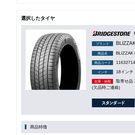
選択したタイヤ
BLIZZA
ブランド
BLIZZA
商品名
1163271
商品コード
18インチ
インチ
取寄せ品
在庫・納期
(欠品時ご連絡)
商品特徴