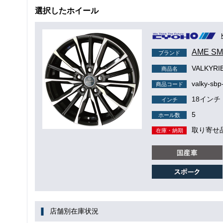
選択したホイール
AME S
ブランド
VALKYR
商品名
valky-sbp
商品コード
18インチ
インチ
5
ホール数
取り寄せ
在庫・納期
店舗別在庫状況