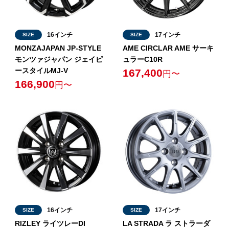
16インチ
17インチ
SIZE
SIZE
MONZAJAPAN JP-STYLE
AME CIRCLAR AME サーキ
モンツァジャパン ジェイピ
ュラーC10R
ースタイルMJ-V
167,400
円〜
166,900
円〜
16インチ
17インチ
SIZE
SIZE
RIZLEY ライツレーDI
LA STRADA ラ ストラーダ