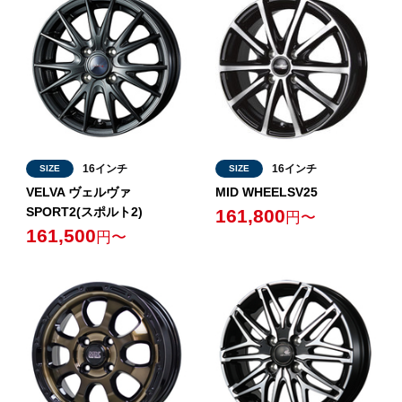
16インチ
16インチ
SIZE
SIZE
VELVA ヴェルヴァ
MID WHEELSV25
SPORT2(スポルト2)
161,800
円〜
161,500
円〜