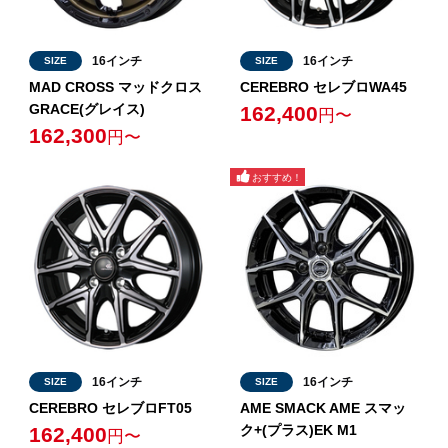
16インチ
16インチ
SIZE
SIZE
MAD CROSS マッドクロス
CEREBRO セレブロWA45
GRACE(グレイス)
162,400
円〜
162,300
円〜
16インチ
16インチ
SIZE
SIZE
CEREBRO セレブロFT05
AME SMACK AME スマッ
ク+(プラス)EK M1
162,400
円〜