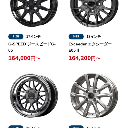
17インチ
17インチ
SIZE
SIZE
G-SPEED ジースピードG-
Exceeder エクシーダー
05
E05Ⅱ
164,000
164,200
円〜
円〜