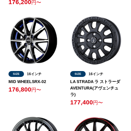
176,200
円〜
16インチ
16インチ
SIZE
SIZE
MID WHEELSRX-02
LA STRADA ラ ストラーダ
AVENTURA(アヴェンチュ
176,800
円〜
ラ)
177,400
円〜