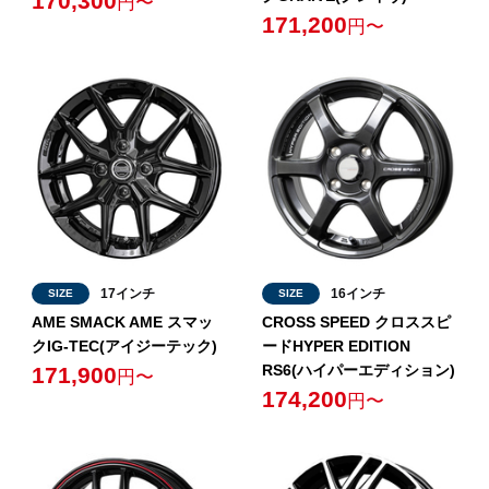
170,300
円〜
171,200
円〜
17インチ
16インチ
SIZE
SIZE
AME SMACK AME スマッ
CROSS SPEED クロススピ
クIG-TEC(アイジーテック)
ードHYPER EDITION
RS6(ハイパーエディション)
171,900
円〜
174,200
円〜