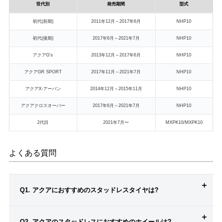
世代別
発売期間
型式
初代(前期)
2011年12月～2017年6月
NHP10
初代(後期)
2017年6月～2021年7月
NHP10
アクアG's
2013年12月～2017年6月
NHP10
アクアGR SPORT
2017年11月～2021年7月
NHP10
アクアX-アーバン
2014年12月～2015年11月
NHP10
アクアクロスオーバー
2017年6月～2021年7月
NHP10
2代目
2021年7月〜
MXPK10/MXPK10
よくある質問
Q1. アクアにおすすめのスタッドレスタイヤは?
Q2. アクアのスタッドレスにおすすめのホイールは?