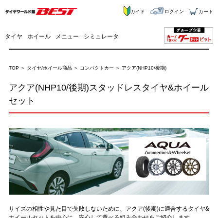
ガイド
ログイン
カート
タイヤ
ホイール
メニュー
シミュレータ
TOP
タイヤ/ホイール商品
コンパクトカー
アクア(NHP10/後期)
アクア(NHP10/後期)スタッドレスタイヤ&ホイール
セット
サイズの相性や見た目で失敗しないために、アクア(後期)に適合するタイヤ&
ホイールセットを中心に、安心して選べる組み合わせをご紹介します。