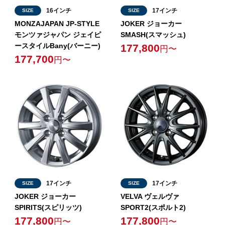
16インチ
17インチ
SIZE
SIZE
MONZAJAPAN JP-STYLE
JOKER ジョーカー
モンツァジャパン ジェイピ
SMASH(スマッシュ)
ースタイルBany(バーニー)
177,800
円〜
177,700
円〜
17インチ
17インチ
SIZE
SIZE
JOKER ジョーカー
VELVA ヴェルヴァ
SPIRITS(スピリッツ)
SPORT2(スポルト2)
177,800
177,800
円〜
円〜