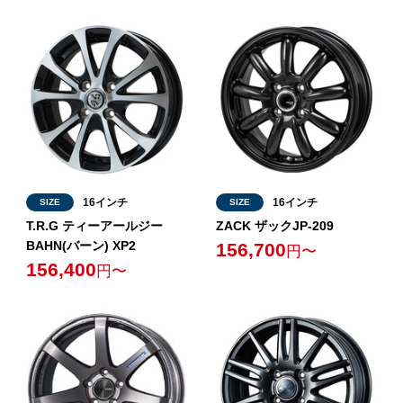
16インチ
16インチ
SIZE
SIZE
T.R.G ティーアールジー
ZACK ザックJP-209
BAHN(バーン) XP2
156,700
円〜
156,400
円〜