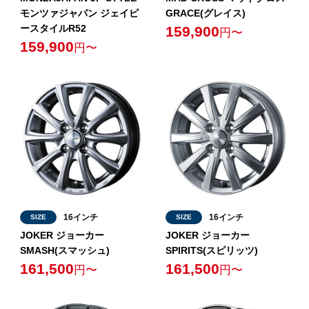
モンツァジャパン ジェイピ
GRACE(グレイス)
ースタイルR52
159,900
円〜
159,900
円〜
16インチ
16インチ
SIZE
SIZE
JOKER ジョーカー
JOKER ジョーカー
SMASH(スマッシュ)
SPIRITS(スピリッツ)
161,500
161,500
円〜
円〜