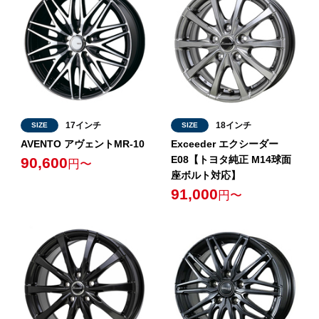
17インチ
18インチ
SIZE
SIZE
AVENTO アヴェントMR-10
Exceeder エクシーダー
E08【トヨタ純正 M14球面
90,600
円〜
座ボルト対応】
91,000
円〜