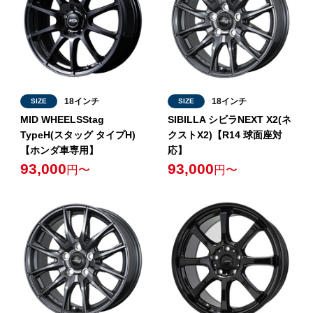
18インチ
18インチ
SIZE
SIZE
MID WHEELSStag
SIBILLA シビラNEXT X2(ネ
TypeH(スタッグ タイプH)
クストX2)【R14 球面座対
【ホンダ車専用】
応】
93,000
93,000
円〜
円〜