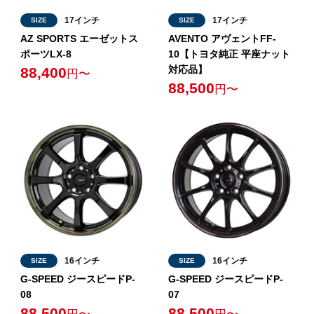
17インチ
17インチ
SIZE
SIZE
AZ SPORTS エーゼットス
AVENTO アヴェントFF-
ポーツLX-8
10【トヨタ純正 平座ナット
対応品】
88,400
円〜
88,500
円〜
16インチ
16インチ
SIZE
SIZE
G-SPEED ジースピードP-
G-SPEED ジースピードP-
08
07
88,500
88,500