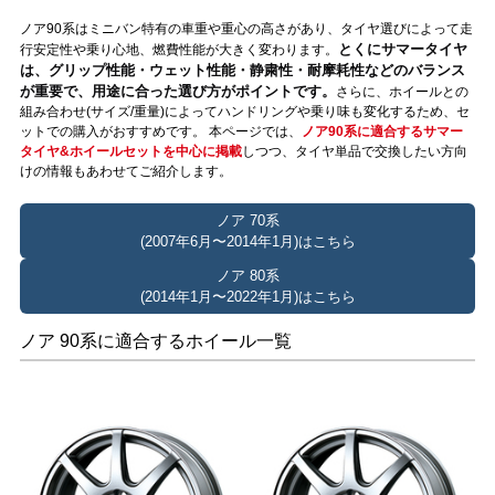
ノア90系はミニバン特有の車重や重心の高さがあり、タイヤ選びによって走
とくにサマータイヤ
行安定性や乗り心地、燃費性能が大きく変わります。
は、グリップ性能・ウェット性能・静粛性・耐摩耗性などのバランス
が重要で、用途に合った選び方がポイントです。
さらに、ホイールとの
組み合わせ(サイズ/重量)によってハンドリングや乗り味も変化するため、セ
ットでの購入がおすすめです。 本ページでは、
ノア90系に適合するサマー
タイヤ&ホイールセットを中心に掲載
しつつ、タイヤ単品で交換したい方向
けの情報もあわせてご紹介します。
ノア 70系
(2007年6月〜2014年1月)はこちら
ノア 80系
(2014年1月〜2022年1月)はこちら
ノア 90系に適合するホイール一覧