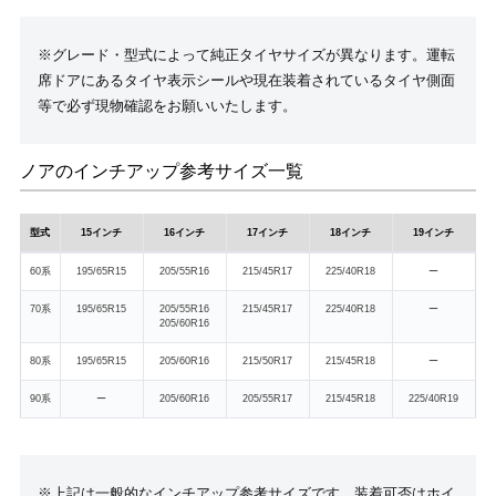
※グレード・型式によって純正タイヤサイズが異なります。運転
席ドアにあるタイヤ表示シールや現在装着されているタイヤ側面
等で必ず現物確認をお願いいたします。
ノアのインチアップ参考サイズ一覧
型式
15インチ
16インチ
17インチ
18インチ
19インチ
60系
195/65R15
205/55R16
215/45R17
225/40R18
ー
70系
195/65R15
205/55R16
215/45R17
225/40R18
ー
205/60R16
80系
195/65R15
205/60R16
215/50R17
215/45R18
ー
90系
ー
205/60R16
205/55R17
215/45R18
225/40R19
※上記は一般的なインチアップ参考サイズです。装着可否はホイ