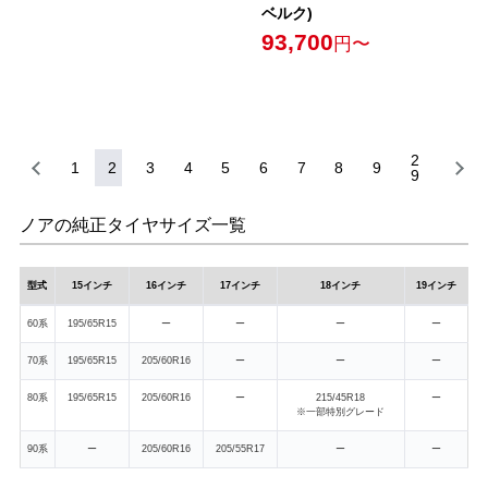
ベルク)
93,700
円〜
2
1
2
3
4
5
6
7
8
9
9
ノアの純正タイヤサイズ一覧
型式
15インチ
16インチ
17インチ
18インチ
19インチ
60系
195/65R15
ー
ー
ー
ー
70系
195/65R15
205/60R16
ー
ー
ー
80系
195/65R15
205/60R16
ー
215/45R18
ー
※一部特別グレード
90系
ー
205/60R16
205/55R17
ー
ー