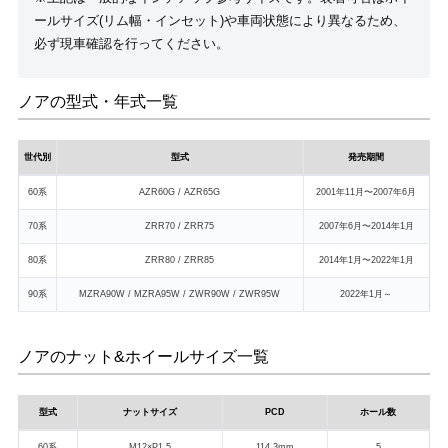
ールサイズ(リム幅・インセット)や車両状態により異なるため、
必ず現車確認を行ってください。
ノアの型式・年式一覧
世代別
型式
発売期間
60系
AZR60G / AZR65G
2001年11月〜2007年6月
70系
ZRR70 / ZRR75
2007年6月〜2014年1月
80系
ZRR80 / ZRR85
2014年1月〜2022年1月
90系
MZRA90W / MZRA95W / ZWR90W / ZWR95W
2022年1月～
ノアのナット&ホイールサイズ一覧
型式
ナットサイズ
PCD
ホール数
60系
M12×P1.5
114.3mm
5