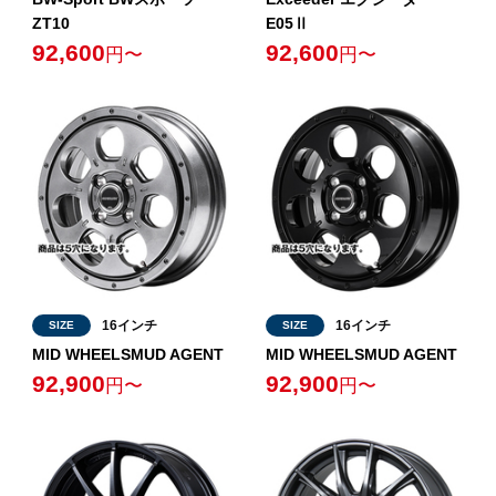
ZT10
E05Ⅱ
92,600
92,600
円〜
円〜
16インチ
16インチ
SIZE
SIZE
MID WHEELSMUD AGENT
MID WHEELSMUD AGENT
92,900
92,900
円〜
円〜