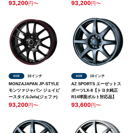
93,200
93,200
円〜
円〜
16インチ
18インチ
SIZE
SIZE
MONZAJAPAN JP-STYLE
AZ SPORTS エーゼットス
モンツァジャパン ジェイピ
ポーツLX-8【トヨタ純正
ースタイルJefa(ジェファ)
R14球面ボルト対応品】
93,200
93,600
円〜
円〜