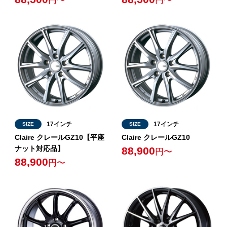
円〜
円〜
17インチ
17インチ
SIZE
SIZE
Claire クレールGZ10【平座
Claire クレールGZ10
ナット対応品】
88,900
円〜
88,900
円〜