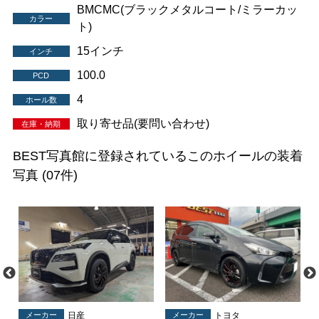
BMCMC(ブラックメタルコート/ミラーカッ
カラー
ト)
15インチ
インチ
100.0
PCD
4
ホール数
取り寄せ品(要問い合わせ)
在庫・納期
BEST写真館に登録されているこのホイールの装着
写真
(07件)
メーカー
日産
メーカー
トヨタ