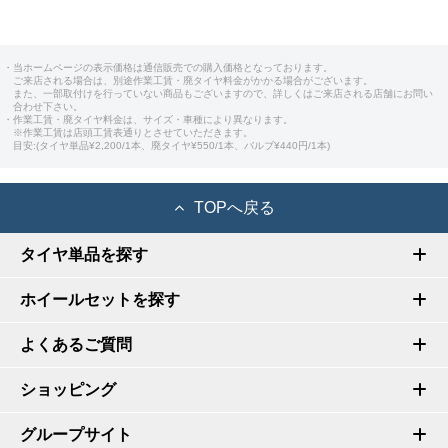
・当ホームページの表示価格は通信販売での購入価格となっております。
ご来店される場合は、別途作業工賃・廃タイヤ料金がかかる場合がございます。
また、一部取付けを行っていない商品もございますので、詳しくはご来店される店舗にお問い
合わせ下さい。
・作業工賃・廃タイヤ料金は、サイズ・車種により異なります。
※作業工賃は店頭工賃表通りとさせていただきます。
目安:(タイヤ単品¥2,200/1本、廃タイヤ¥550/1本、バルブ¥440円/1本)
TOPへ戻る
タイヤ単品を探す
ホイールセットを探す
よくあるご質問
ショッピング
グループサイト