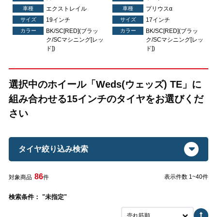
車種
エクストレイル
車種
プリウスα
サイズ
19インチ
サイズ
17インチ
カラー
BK/SC[RED](ブラッ
カラー
BK/SC[RED](ブラッ
ッ
ク/SCマシニング[レッ
ク/SCマシニング[レッ
ド])
ド])
選択中のホイール「Weds(ウェッズ) TE」に
組み合わせる15インチのタイヤをお選びくだ
さい
タイヤ絞り込み検索
86
表示件数 1~40件
対象商品
件
検索条件： "未指定"
売れ筋順