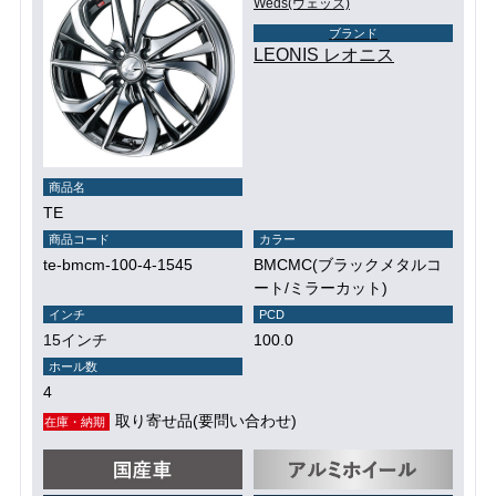
Weds(ウェッズ)
ブランド
LEONIS レオニス
商品名
TE
商品コード
カラー
te-bmcm-100-4-1545
BMCMC(ブラックメタルコ
ート/ミラーカット)
インチ
PCD
15インチ
100.0
ホール数
4
取り寄せ品(要問い合わせ)
在庫・納期