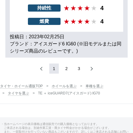
4
持続性
4
燃費
投稿日：2023年02月25日
ブランド：アイスガード6 IG60 (※旧モデルまたは同
シリーズ商品のレビューです。)
1
2
3
タイヤ・ホイール通販TOP
ホイールを選ぶ
車種を選ぶ
タイヤを選ぶ
TE ＋ iceGUARD7(アイスガード) IG70
・当ホームページの表示価格は通信販売での購入価格となっております。
ご来店される場合は、別途作業工賃・廃タイヤ料金がかかる場合がございます。
また、一部取付けを行っていない商品もございますので、詳しくはご来店される店舗にお問い