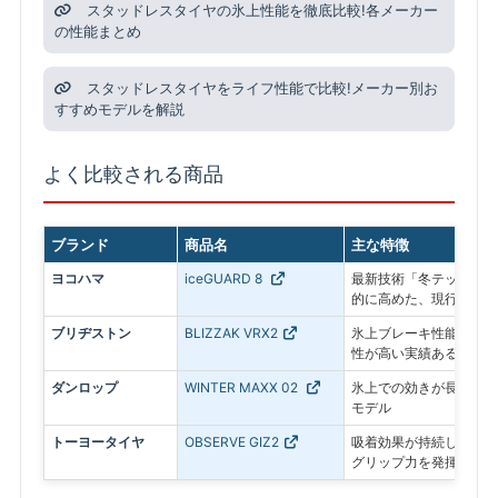
スタッドレスタイヤの氷上性能を徹底比較!各メーカー
の性能まとめ
スタッドレスタイヤをライフ性能で比較!メーカー別お
すすめモデルを解説
よく比較される商品
ブランド
商品名
主な特徴
ヨコハマ
iceGUARD 8
最新技術「冬テック」で
的に高めた、現行モデル
ブリヂストン
BLIZZAK VRX2
氷上ブレーキ性能に優れ
性が高い実績あるモデル
ダンロップ
WINTER MAXX 02
氷上での効きが長持ちす
モデル
トーヨータイヤ
OBSERVE GIZ2
吸着効果が持続し、アイ
グリップ力を発揮