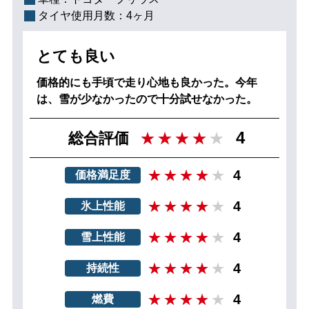
タイヤ使用月数：
4ヶ月
とても良い
価格的にも手頃で走り心地も良かった。今年
は、雪が少なかったので十分試せなかった。
4
総合評価
4
価格満足度
4
氷上性能
4
雪上性能
4
持続性
4
燃費