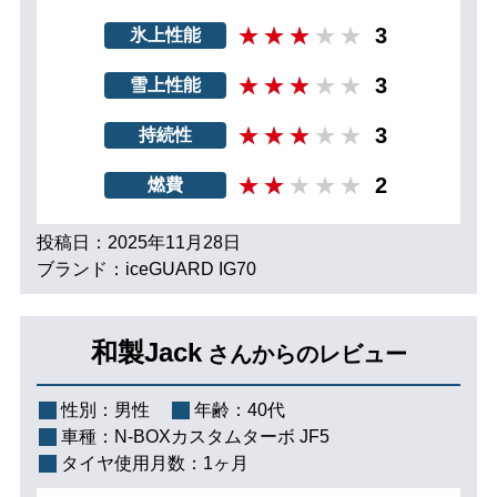
3
氷上性能
3
雪上性能
3
持続性
2
燃費
投稿日：2025年11月28日
ブランド：iceGUARD IG70
和製Jack
さんからのレビュー
性別：
男性
年齢：
40代
車種：
N-BOXカスタムターボ JF5
タイヤ使用月数：
1ヶ月