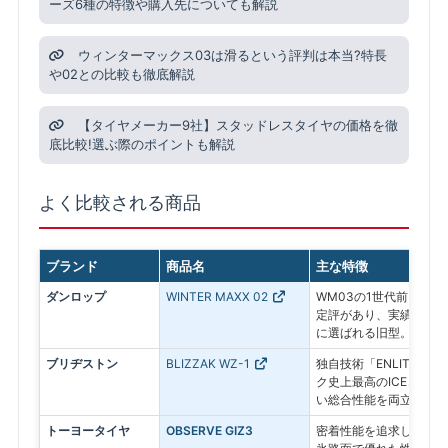
ーズ6種の特徴や購入先についても解説
ウィンターマックス03は滑るという評判は本当?特長
や02との比較も徹底解説
【タイヤメーカー9社】スタッドレスタイヤの価格を徹
底比較!選ぶ際のポイントも解説
よく比較される商品
ブランド
商品名
主な特徴
ダンロップ
WINTER MAXX 02
WM03の1世代前。氷
定評があり、実績ある信
に選ばれる旧型。
ブリヂストン
BLIZZAK WZ-1
独自技術「ENLITEN
ク史上最高のICEコン
い総合性能を両立した最
トーヨータイヤ
OBSERVE GIZ3
密着性能を追求したプレ