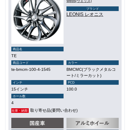
Weds(ウェッズ)
ブランド
LEONIS レオニス
商品名
TE
商品コード
カラー
te-bmcm-100-4-1545
BMCMC(ブラックメタルコ
ート/ミラーカット)
インチ
PCD
15インチ
100.0
ホール数
4
取り寄せ品(要問い合わせ)
在庫・納期