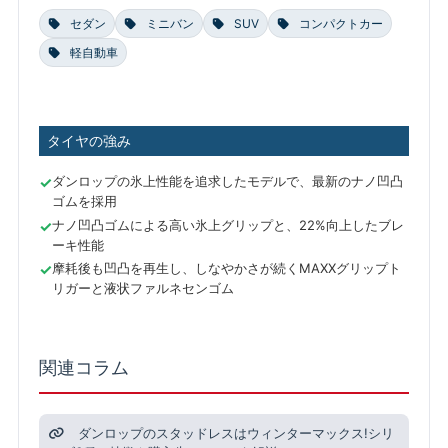
セダン
ミニバン
SUV
コンパクトカー
軽自動車
タイヤの強み
ダンロップの氷上性能を追求したモデルで、最新のナノ凹凸
ゴムを採用
ナノ凹凸ゴムによる高い氷上グリップと、22%向上したブレ
ーキ性能
摩耗後も凹凸を再生し、しなやかさが続くMAXXグリップト
リガーと液状ファルネセンゴム
関連コラム
ダンロップのスタッドレスはウィンターマックス!シリ