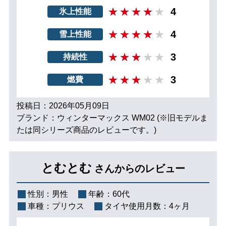
4
氷上性能
4
雪上性能
3
持続性
3
燃費
投稿日：2026年05月09日
ブランド：ウィンターマックス WM02 (※旧モデルま
たは同シリーズ商品のレビューです。)
とむとむ
さんからのレビュー
性別：
男性
年齢：
60代
車種：
プリウス
タイヤ使用月数：
4ヶ月