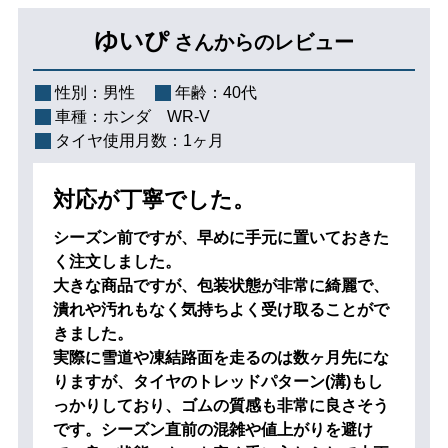
ゆいぴ
さんからのレビュー
性別：
男性
年齢：
40代
車種：
ホンダ WR-V
タイヤ使用月数：
1ヶ月
対応が丁寧でした。
シーズン前ですが、早めに手元に置いておきた
く注文しました。
大きな商品ですが、包装状態が非常に綺麗で、
潰れや汚れもなく気持ちよく受け取ることがで
きました。
実際に雪道や凍結路面を走るのは数ヶ月先にな
りますが、タイヤのトレッドパターン(溝)もし
っかりしており、ゴムの質感も非常に良さそう
です。シーズン直前の混雑や値上がりを避け