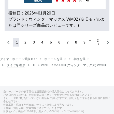
投稿日：2026年01月20日
ブランド：ウィンターマックス WM02 (※旧モデルま
たは同シリーズ商品のレビューです。)
2
1
2
3
4
5
6
7
8
9
3
タイヤ・ホイール通販TOP
ホイールを選ぶ
車種を選ぶ
タイヤを選ぶ
TE ＋ WINTER MAXX03 (ウィンターマックス) WM03
・当ホームページの表示価格は通信販売での購入価格となっております。
ご来店される場合は、別途作業工賃・廃タイヤ料金がかかる場合がございます。
また、一部取付けを行っていない商品もございますので、詳しくはご来店される店舗にお問い
合わせ下さい。
・作業工賃・廃タイヤ料金は、サイズ・車種により異なります。
※作業工賃は店頭工賃表通りとさせていただきます。
目安:(タイヤ単品¥2,200/1本、廃タイヤ¥550/1本、バルブ¥440円/1本)