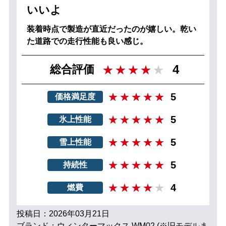
いいよ
装着時点で製造が直近だったのが嬉しい。乾い
た道路での走行性能も良い感じ。
4
総合評価
5
価格満足度
5
氷上性能
5
雪上性能
5
持続性
4
燃費
投稿日：2026年03月21日
ブランド：ウィンターマックス WM02 (※旧モデルま