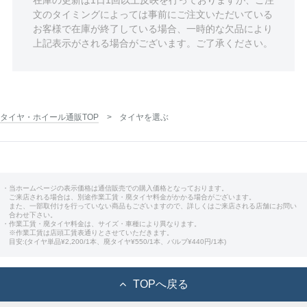
文のタイミングによっては事前にご注文いただいている
お客様で在庫が終了している場合、一時的な欠品により
上記表示がされる場合がございます。ご了承ください。
タイヤ・ホイール通販TOP
タイヤを選ぶ
・当ホームページの表示価格は通信販売での購入価格となっております。
ご来店される場合は、別途作業工賃・廃タイヤ料金がかかる場合がございます。
また、一部取付けを行っていない商品もございますので、詳しくはご来店される店舗にお問い
合わせ下さい。
・作業工賃・廃タイヤ料金は、サイズ・車種により異なります。
※作業工賃は店頭工賃表通りとさせていただきます。
目安:(タイヤ単品¥2,200/1本、廃タイヤ¥550/1本、バルブ¥440円/1本)
TOPへ戻る