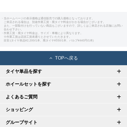
・当ホームページの表示価格は通信販売での購入価格となっております。
ご来店される場合は、別途作業工賃・廃タイヤ料金がかかる場合がございます。
また、一部取付けを行っていない商品もございますので、詳しくはご来店される店舗にお問い
合わせ下さい。
・作業工賃・廃タイヤ料金は、サイズ・車種により異なります。
※作業工賃は店頭工賃表通りとさせていただきます。
目安:(タイヤ単品¥2,200/1本、廃タイヤ¥550/1本、バルブ¥440円/1本)
TOPへ戻る
タイヤ単品を探す
ホイールセットを探す
よくあるご質問
ショッピング
グループサイト