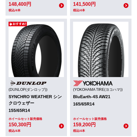
148,400円
141,500円
税込/4本
税込/4本
(DUNLOP(ダンロップ))
(YOKOHAMA TIRE(ヨコハマ))
SYNCHRO WEATHER シン
BluEarth-4S AW21
クロウェザー
165/65R14
155/65R14
ホイールセット販売価格
ホイールセット販売価格
150,300円
159,200円
税込/4本
税込/4本