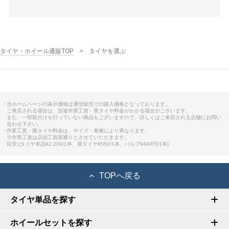
タイヤ・ホイール通販TOP
タイヤを選ぶ
・当ホームページの表示価格は通信販売での購入価格となっております。
ご来店される場合は、別途作業工賃・廃タイヤ料金がかかる場合がございます。
また、一部取付けを行っていない商品もございますので、詳しくはご来店される店舗にお問い
合わせ下さい。
・作業工賃・廃タイヤ料金は、サイズ・車種により異なります。
※作業工賃は店頭工賃表通りとさせていただきます。
目安:(タイヤ単品¥2,200/1本、廃タイヤ¥550/1本、バルブ¥440円/1本)
TOPへ戻る
タイヤ単品を探す
ホイールセットを探す