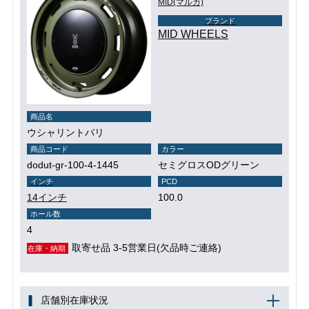
MID(マルカ)
ブランド
MID WHEELS
商品名
ウシャリントバリ
商品コード
カラー
dodut-gr-100-4-1445
セミグロスODグリーン
インチ
PCD
14インチ
100.0
ホール数
4
取寄せ品 3-5営業日(欠品時ご連絡)
在庫・納期
店舗別在庫状況