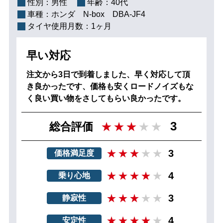
性別：
男性
年齢：
40代
車種：
ホンダ N‐box DBA-JF4
タイヤ使用月数：
1ヶ月
早い対応
注文から3日で到着しました、早く対応して頂
き良かったです、価格も安くロードノイズもな
く良い買い物をさしてもらい良かったです。
3
総合評価
3
価格満足度
4
乗り心地
3
静寂性
4
安定性