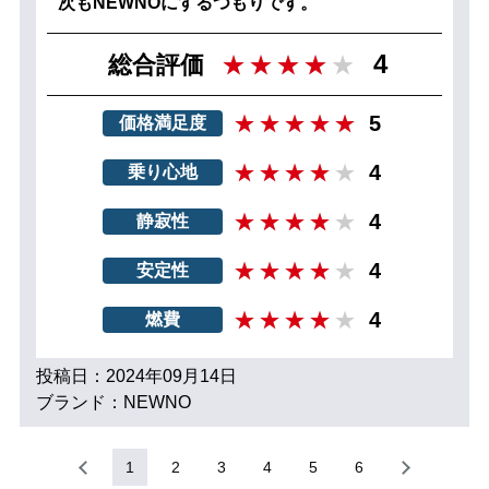
次もNEWNOにするつもりです。
4
総合評価
5
価格満足度
4
乗り心地
4
静寂性
4
安定性
4
燃費
投稿日：2024年09月14日
ブランド：NEWNO
1
2
3
4
5
6