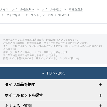
タイヤ・ホイール通販TOP
ホイールを選ぶ
車種を選ぶ
タイヤを選ぶ
ウシャリントバリ ＋ NEWNO
・当ホームページの表示価格は通信販売での購入価格となっております。
ご来店される場合は、別途作業工賃・廃タイヤ料金がかかる場合がございます。
また、一部取付けを行っていない商品もございますので、詳しくはご来店される店舗にお問い
合わせ下さい。
・作業工賃・廃タイヤ料金は、サイズ・車種により異なります。
※作業工賃は店頭工賃表通りとさせていただきます。
目安:(タイヤ単品¥2,200/1本、廃タイヤ¥550/1本、バルブ¥440円/1本)
TOPへ戻る
タイヤ単品を探す
ホイールセットを探す
よくあるご質問