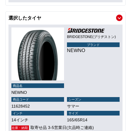
選択したタイヤ
BRIDGESTONE(ブリヂストン)
ブランド
NEWNO
商品名
NEWNO
商品コード
シーズン
11628452
サマー
インチ
サイズ
14インチ
165/65R14
取寄せ品 3-5営業日(欠品時ご連絡)
在庫・納期